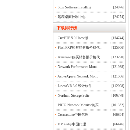
Stop Software Installing
[24076]
远程桌面控制中心
[24274]
下
载排行榜
CuteFTP 5.0 Home版
[154744]
FlashFXP购买销售报价格代..
[125966]
Xmanager购买销售报价格代..
[123290]
Network Performance Moni..
[121988]
ActiveXperts Network Mon..
[121586]
LinceoVR 3.0 设计软件
[112008]
Northern Storage Suite
[106778]
PRTG Network Monitor购买..
[101352]
Cornerstone中国代理
[66894]
DMZedge中国代理
[66446]