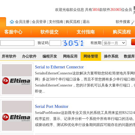
欢迎光临软众信息 共有
5816
款软件
261065
位会员
会员注册
|
会员登录
|
支付指南
|
购买流程
|
退出
软件搜索
客服中心
软件提交
支付指南
购买流程
:
验证码:
有效期:
所有软件
办公软件
编程开发
网络应用
网络管理
操作系统
数据库
Serial to Ethernet Connector
SerialtoEthernetConnector这款解决方案帮助您轻松简便
网）多达500个串行端口设备，而且不管您拥有多少串行端口
SerialtoEthernetConnector，您的计算机可以具备大量串
即使...
Serial Port Monitor
SerialPortMonitor这款既专业又强大的系统工具用来监控RS232/
程序监控、显示、记录并分析一个系统中所有串行端口的活动
或驱动程序、测试和优化串行设备期间跟踪可能存在的问题的理想