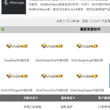
子邮件。MailBeeObjects套装包含SMTP、POP3、IMAP和S/M
MailBeeObjects是一套全方位的ActiveX组件，您可以使用该
分页
5
/ 25, 248 条
首页
1
2
3
4
5
下五
最新更新软件
ZoomPanel中国代理
Ab2d.ReaderWmf中国代理
Ab2d.ReaderSvg中国代理
Ab3d.DXEngine中国代理
Ab3d.PowerToys中国代理
Ab4d.SharpEngine中国代理
▼
付款方式
▼
服务保证
▼
客户服务
在线汇款指南
隐私保护
订单查询