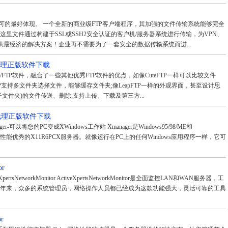
认可的最好体现。 一个全新的商业级FTP客户端程序，其加强的文件传输系统能够完全
里文件通过构建于SSL或SSH2安全认证的客户机/服务器系统进行传输，为VPN、
人员提供最经济的解决方案！企业再不需要为了一套安全的数据传输系统而进...
格代理正版软件下载
XP/FTP软件，融合了一些其他优秀FTP软件的优点，如像CuteFTP一样可以比较文件
TP支持多文件夹选择文件，能够缓存文件夹;像LeapFTP一样的外观界面，甚至设计思
文件夹)的文件传送、删除;支持上传、下载及第三方...
格代理正版软件下载
ager-可以将您的PC变成XWindows工作站 Xmanager是Windows95/98/ME和
台下一个性能优秀的X11R6PCX服务器。就像运行在PC上的任何Windows应用程序一样，它可
or
XpertsNetworkMonitor ActiveXpertsNetworkMonitor是全面监控LAN和WAN服务器，工
年来，众多的系统管理员，网络操作人员都已经成为这款功能强大，灵活可靠的工具
or