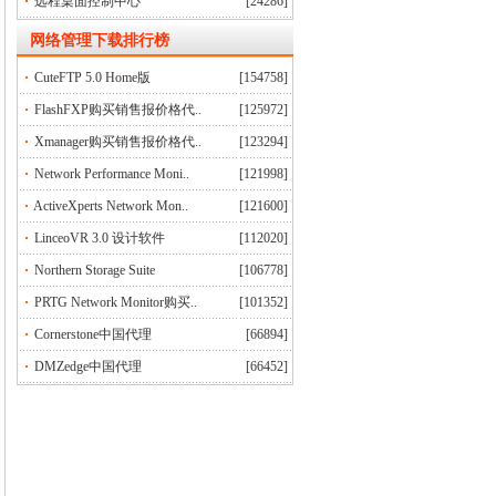
远程桌面控制中心
[24286]
网络管理下载排行榜
CuteFTP 5.0 Home版
[154758]
FlashFXP购买销售报价格代..
[125972]
Xmanager购买销售报价格代..
[123294]
Network Performance Moni..
[121998]
ActiveXperts Network Mon..
[121600]
LinceoVR 3.0 设计软件
[112020]
Northern Storage Suite
[106778]
PRTG Network Monitor购买..
[101352]
Cornerstone中国代理
[66894]
DMZedge中国代理
[66452]