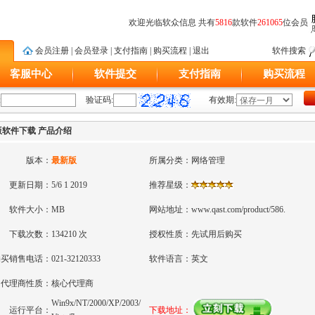
欢迎光临软众信息 共有
5816
款软件
261065
位会员
会员注册
|
会员登录
|
支付指南
|
购买流程
|
退出
软件搜索
客服中心
软件提交
支付指南
购买流程
:
验证码:
有效期:
理正版软件下载 产品介绍
版本：
最新版
所属分类：
网络管理
更新日期：
5/6 1 2019
推荐星级：
软件大小：
MB
网站地址：
www.qast.com/product/586.
下载次数：
134210 次
授权性质：
先试用后购买
购买销售电话：
021-32120333
软件语言：
英文
代理商性质：
核心代理商
Win9x/NT/2000/XP/2003/
运行平台：
下载地址：