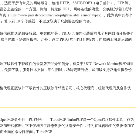
多种传感器类型，适用于所有常见的网络服务，包括 HTTP、SMTP/POP3（电子邮件）、FTP 等。
在设备上监控的一个方面。例如，特定的 URL、网络连接的流量、交换机的端口或计
www.paessler.com/manuals/prtg/available_sensor_types）。此列表中的每个
算 5 到 10 个传感器，不过这取决于您想要监控的内容。
、短信或推送消息提醒您。更智能的是，PRTG 会在您安装后的几个月内自动分析整个
您再也收不到错误报告。此外，通过 PRTG 您可以打印报告，向您的上司展示您的
价格代理正版软件下载软件的最新版产品介绍简介，有关于PRTG Network Monitor购买销售
程，免费下载，服务技术支持，帮助测试，功能更新升级，试用版支持及销售报价价
r购买销售报价格代理正版软件下载软件的正版软件销售公司，核心代理商，经销代理商及合作伙
OpenPGP命令行，PGP软件——TurboPGP TurboPGP是一个OpenPGP软件工具，作为
GP加密和解密。它不仅增强了静态数据的终端安全性，还为在线传输中的数据添加了
面的命令行界面，TurboPGP...