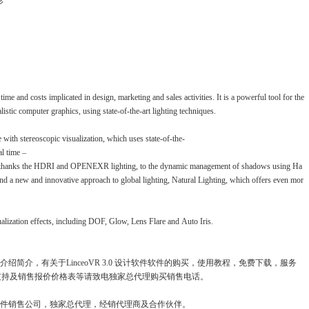
形
me and costs implicated in design, marketing and sales activities. It is a powerful tool for the
istic computer graphics, using state-of-the-art lighting techniques.
with stereoscopic visualization, which uses state-of-the-
al time –
cs, thanks the HDRI and OPENEXR lighting, to the dynamic management of shadows using Ha
d a new and innovative approach to global lighting, Natural Lighting, which offers even mor
lization effects, including DOF, Glow, Lens Flare and Auto Iris.
产品介绍简介，有关于LinceoVR 3.0 设计软件软件的购买，使用教程，免费下载，服务
支持及销售报价价格表等请致电独家总代理购买销售电话。
的正版软件销售公司，独家总代理，经销代理商及合作伙伴。