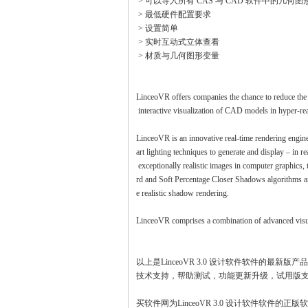
> 可以导入所有 CAS 与 CAD 软件中的几何图
> 最低硬件配置要求
> 设置简单
> 实时互动式立体查看
> 材质与几何图形变量
LinceoVR offers companies the chance to reduce the ti
interactive visualization of CAD models in hyper-real
LinceoVR is an innovative real-time rendering engine 
art lighting techniques to generate and display – in re
exceptionally realistic images in computer graphi
rd and Soft Percentage Closer Shadows algorithms an
e realistic shadow rendering.
LinceoVR comprises a combination of advanced visua
以上是LinceoVR 3.0 设计软件软件的最新版
技术支持，帮助测试，功能更新升级，试用版
买软件网为LinceoVR 3.0 设计软件软件