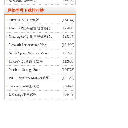
远程桌面控制中心
[24276]
网络管理下载排行榜
CuteFTP 5.0 Home版
[154744]
FlashFXP购买销售报价格代..
[125970]
Xmanager购买销售报价格代..
[123294]
Network Performance Moni..
[121990]
ActiveXperts Network Mon..
[121586]
LinceoVR 3.0 设计软件
[112008]
Northern Storage Suite
[106778]
PRTG Network Monitor购买..
[101352]
Cornerstone中国代理
[66894]
DMZedge中国代理
[66448]