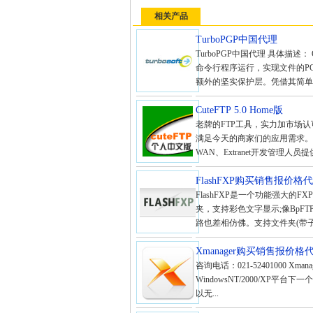
相关产品
TurboPGP中国代理
TurboPGP中国代理 具体描述： 
命令行程序运行，实现文件的P
额外的坚实保护层。凭借其简单而全
CuteFTP 5.0 Home版
老牌的FTP工具，实力加市场
满足今天的商家们的应用需求。这
WAN、Extranet开发管理
FlashFXP购买销售报价
FlashFXP是一个功能强大的F
夹，支持彩色文字显示;像BpF
路也差相仿佛。支持文件夹(带子
Xmanager购买销售报价
咨询电话：021-52401000 Xman
WindowsNT/2000/XP平
以无...