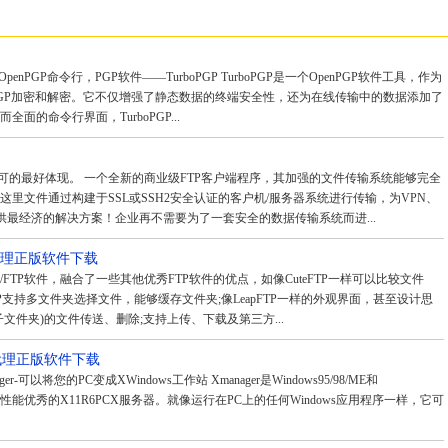
OpenPGP命令行，PGP软件——TurboPGP TurboPGP是一个OpenPGP软件工具，作为
GP加密和解密。它不仅增强了静态数据的终端安全性，还为在线传输中的数据添加了
面的命令行界面，TurboPGP...
认可的最好体现。 一个全新的商业级FTP客户端程序，其加强的文件传输系统能够完全
里文件通过构建于SSL或SSH2安全认证的客户机/服务器系统进行传输，为VPN、
人员提供最经济的解决方案！企业再不需要为了一套安全的数据传输系统而进...
格代理正版软件下载
XP/FTP软件，融合了一些其他优秀FTP软件的优点，如像CuteFTP一样可以比较文件
TP支持多文件夹选择文件，能够缓存文件夹;像LeapFTP一样的外观界面，甚至设计思
文件夹)的文件传送、删除;支持上传、下载及第三方...
格代理正版软件下载
ager-可以将您的PC变成XWindows工作站 Xmanager是Windows95/98/ME和
台下一个性能优秀的X11R6PCX服务器。就像运行在PC上的任何Windows应用程序一样，它可