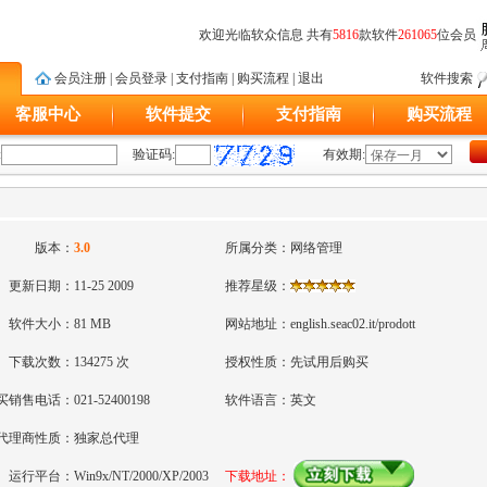
欢迎光临软众信息 共有
5816
款软件
261065
位会员
会员注册
|
会员登录
|
支付指南
|
购买流程
|
退出
软件搜索
客服中心
软件提交
支付指南
购买流程
:
验证码:
有效期:
版本：
3.0
所属分类：
网络管理
更新日期：
11-25 2009
推荐星级：
软件大小：
81 MB
网站地址：
english.seac02.it/prodott
下载次数：
134275 次
授权性质：
先试用后购买
买销售电话：
021-52400198
软件语言：
英文
代理商性质：
独家总代理
运行平台：
Win9x/NT/2000/XP/2003
下载地址：