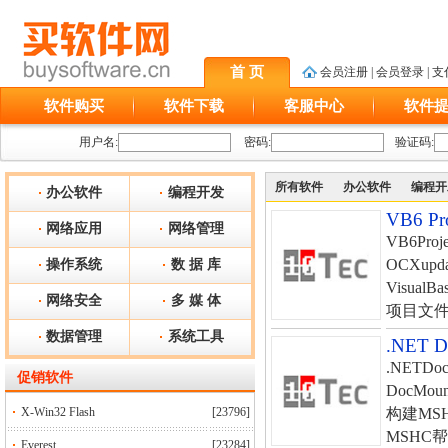
首 页
会员注册
|
会员登录
|
支
软件购买
软件下载
客服中心
软件
用户名:
密码:
验证码:
所有软件
办公软件
编程开
办公软件
编程开发
VB6 Pr
网络应用
网络管理
VB6Proj
OCXu
操作系统
数 据 库
Visua
网络安全
多 媒 体
项目文件（
数据管理
系统工具
.NET D
.NETDo
促销软件
DocMo
X-Win32 Flash
[23796]
构建MS
MSHC
Everest
[23284]