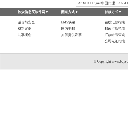
Ab3d.DXEngine中国代理
Ab3d
软众信息买软件网
▼
配送方式
▼
付款方式
▼
诚信与安全
EMS快递
在线汇款指南
成功案例
国内平邮
邮政汇款指南
共享概念
如何提供发票
汇款帐号查询
公司电汇指南
® Copyright www.buyso