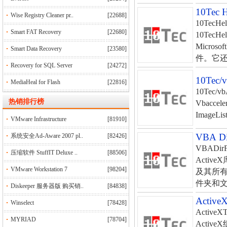
10Tec 
Wise Registry Cleaner pr..
[22688]
10TecH
Smart FAT Recovery
[22680]
10Tec
Micros
Smart Data Recovery
[23580]
件。它还
Recovery for SQL Server
[24272]
10Tec/
MediaHeal for Flash
[22816]
10Tec/
热销排行榜
Vbacce
ImageL
VMware Infrastructure
[81910]
VBA Di
系统安全Ad-Aware 2007 pl..
[82426]
VBADir
压缩软件 StuffIT Deluxe ..
[88506]
Acti
VMware Workstation 7
[98204]
及其所
件夹和文件
Diskeeper 服务器版 购买销..
[84838]
Active
Winselect
[78428]
Active
MYRIAD
[78704]
Acti