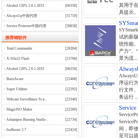
其用于在
Alcohol 120% 2.0.1.2033
[66350]
具提示。 h
AlwaysUp中国代理
[51710]
SYSm
Service Protector中国代理
[50858]
SYSma
试的新
推荐销软件
统性能。
Total Commander
[28204]
产力”、
景为流...
X-Win32 Flash
[23796]
Alwa
Alcohol 120% 2.0.1.2033
[66350]
Alway
BurnAware
[22468]
序运行为W
Super Utilities
[22292]
行文件、批
务运行，
Webcam Surveillance Stａ..
[23346]
Servic
MagicISO Maker
[22260]
Servi
Ashampoo Burning Studio ..
[22734]
Servi
间，即使
IsoBuster 2.7
[22424]
至可以插