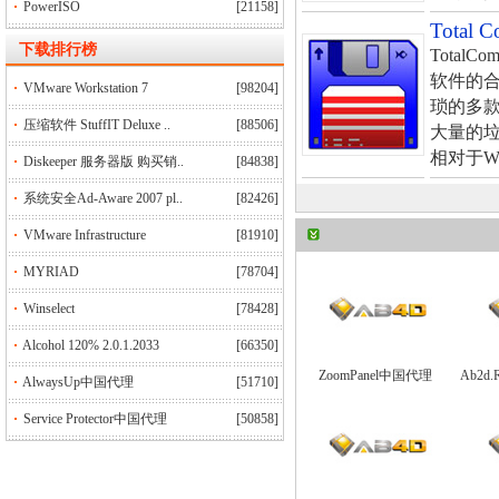
PowerISO
[21158]
Total 
下
载排行榜
Tota
软件的
VMware Workstation 7
[98204]
琐的多
压缩软件 StuffIT Deluxe ..
[88506]
大量的垃圾
相对于Wind
Diskeeper 服务器版 购买销..
[84838]
系统安全Ad-Aware 2007 pl..
[82426]
VMware Infrastructure
[81910]
MYRIAD
[78704]
Winselect
[78428]
Alcohol 120% 2.0.1.2033
[66350]
ZoomPanel中国代理
Ab2d
AlwaysUp中国代理
[51710]
Service Protector中国代理
[50858]