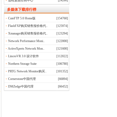
远程桌面控制中心
[24286]
多媒体下载排行榜
CuteFTP 5.0 Home版
[154760]
FlashFXP购买销售报价格代..
[125974]
Xmanager购买销售报价格代..
[123294]
Network Performance Moni..
[122000]
ActiveXperts Network Mon..
[121600]
LinceoVR 3.0 设计软件
[112022]
Northern Storage Suite
[106780]
PRTG Network Monitor购买..
[101352]
Cornerstone中国代理
[66894]
DMZedge中国代理
[66452]