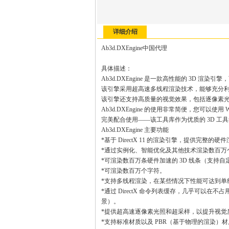
详细介绍
Ab3d.DXEngine中国代理
具体描述：
Ab3d.DXEngine 是一款高性能的 3D 渲染引擎
该引擎采用超高速多线程渲染技术，能够充分利用
该引擎还支持高质量的视觉效果，包括逐像素光
Ab3d.DXEngine 的使用非常简便，您可以使用 
完美配合使用——该工具库作为优质的 3D 工
Ab3d.DXEngine 主要功能
*基于 DirectX 11 的渲染引擎，提供完整的硬
*通过实例化、智能优化及其他技术渲染数百万个
*可渲染数百万条硬件加速的 3D 线条（支持
*可渲染数百万个字符。
*支持多线程渲染，在某些情况下性能可达到单线
*通过 DirectX 命令列表缓存，几乎可以在
景）。
*提供超高速逐像素光照和超采样，以提升视觉
*支持标准材质以及 PBR（基于物理的渲染）