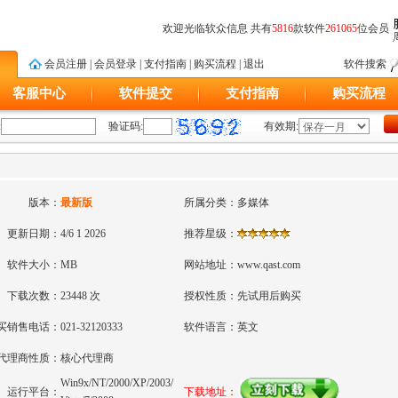
欢迎光临软众信息 共有
5816
款软件
261065
位会员
会员注册
|
会员登录
|
支付指南
|
购买流程
|
退出
软件搜索
客服中心
软件提交
支付指南
购买流程
:
验证码:
有效期:
版本：
最新版
所属分类：
多媒体
更新日期：
4/6 1 2026
推荐星级：
软件大小：
MB
网站地址：
www.qast.com
下载次数：
23448 次
授权性质：
先试用后购买
买销售电话：
021-32120333
软件语言：
英文
代理商性质：
核心代理商
Win9x/NT/2000/XP/2003/
运行平台：
下载地址：