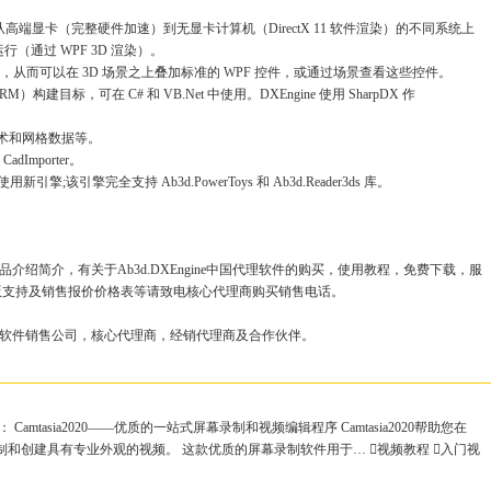
高端显卡（完整硬件加速）到无显卡计算机（DirectX 11 软件渲染）的不同系统上
运行（通过 WPF 3D 渲染）。
组合，从而可以在 3D 场景之上叠加标准的 WPF 控件，或通过场景查看这些控件。
M）构建目标，可在 C# 和 VB.Net 中使用。DXEngine 使用 SharpDX 作
术和网格数据等。
dImporter。
;该引擎完全支持 Ab3d.PowerToys 和 Ab3d.Reader3ds 库。
版产品介绍简介，有关于Ab3d.DXEngine中国代理软件的购买，使用教程，免费下载，服
版支持及销售报价价格表等请致电核心代理商购买销售电话。
件的正版软件销售公司，核心代理商，经销代理商及合作伙伴。
述： Camtasia2020——优质的一站式屏幕录制和视频编辑程序 Camtasia2020帮助您在
地录制和创建具有专业外观的视频。 这款优质的屏幕录制软件用于… 视频教程 入门视