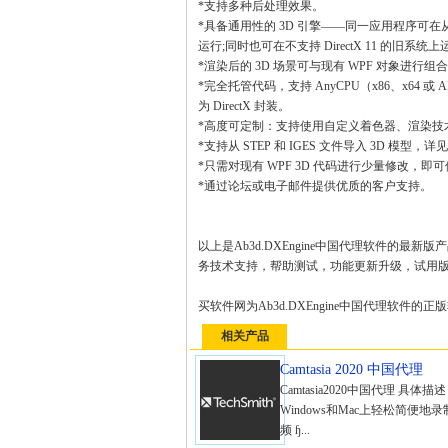
*支持多种后处理效果。
*具备通用性的 3D 引擎——同一应用程序可在从
运行;同时也可在不支持 DirectX 11 的旧系统上
*渲染后的 3D 场景可与现有 WPF 对象进行
*完全托管代码，支持 AnyCPU（x86、x64 或 AR
为 DirectX 封装。
*高度可定制：支持使用自定义着色器、渲染技
*支持从 STEP 和 IGES 文件导入 3D 模型，详见 Ca
*只需对现有 WPF 3D 代码进行少量修改，即可使用新引擎
*通过论坛或电子邮件提供优质的客户支持。
以上是Ab3d.DXEngine中国代理软件的最新
务技术支持，帮助测试，功能更新升级，试用
买软件网为Ab3d.DXEngine中国代理软
相关产品
Camtasia 2020 中国代理
Camtasia2020中国代理 具体描
Windows和Mac上轻松简便
频 ɧ...