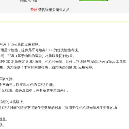
Vista/7/2008
价格:
请咨询相关销售人员
，可用于 .Net 桌面应用程序。
显卡性能，提供几乎可媲美 C++ 的优质性能表现。
照、PBR（基于物理的渲染）材质以及阴影效果。
WPF 3D 对象来定义 3D 场景、相机和光源。此外，它还能与 Ab3d.PowerToys 工具库
具集，为您提供了丰富的构建模块，助您快速创建 3D 应用程序。
件渲染支持。
三角形，以实现出色的 GPU 性能。
自定义粗细、颜色及线型，并具备超平滑效果）。
程的 4 倍以上。
不占用 CPU 时间的情况下渲染任意数量的对象（适用于仅相机或光源发生变化的场
质量。
材质。