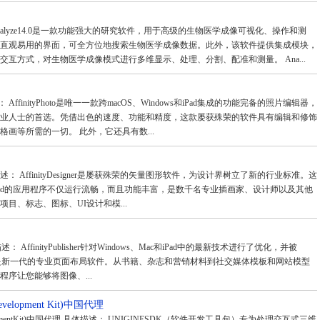
 Analyze14.0是一款功能强大的研究软件，用于高级的生物医学成像可视化、操作和测
直观易用的界面，可全方位地搜索生物医学成像数据。此外，该软件提供集成模块，
互方式，对生物医学成像模式进行多维显示、处理、分割、配准和测量。 Ana...
描述： AffinityPhoto是唯一一款跨macOS、Windows和iPad集成的功能完备的照片编辑器，
业人士的首选。凭借出色的速度、功能和精度，这款屡获殊荣的软件具有编辑和修饰
画等所需的一切。 此外，它还具有数...
理 具体描述： AffinityDesigner是屡获殊荣的矢量图形软件，为设计界树立了新的行业标准。这
S和iPad的应用程序不仅运行流畅，而且功能丰富，是数千名专业插画家、设计师以及其他
目、标志、图标、UI设计和模...
具体描述： AffinityPublisher针对Windows、Mac和iPad中的最新技术进行了优化，并被
序，是新一代的专业页面布局软件。从书籍、杂志和营销材料到社交媒体模板和网站模型
序让您能够将图像、...
Development Kit)中国代理
evelopmentKit)中国代理 具体描述： UNIGINESDK（软件开发工具包）专为处理交互式三维