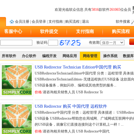
欢迎光临软众信息 共有
5816
款软件
261065
位会员
会员注册
|
会员登录
|
支付指南
|
购买流程
|
退出
软件搜索
客服中心
软件提交
支付指南
购买流程
:
验证码:
有效期:
所有软件
办公软件
编程开发
网络应用
网络管理
操作系统
数据库
USB Redirector Technician Edition中国代理 购买
USBRedirectorTechnicianEdition中国代理 分类：远程管理 具
USBRedirectorTechnicianEdition–无缝远程执行USB
USB设备服务，例如闪存、编程或其他类型的服务...
价格:
请咨询相关销售人员 USB Redirector Te
USB Redirector 购买 中国代理 远程软件
USBRedirector中国代理 分类：远程管理 具体描述： USBRedi
USB设备 USBRedirector帮助您在局域网、广域网或互联
的USB设备，就像它们直接连接到这个计算机上一样！...
价格:
请咨询相关销售人员 USB Redirector中国代