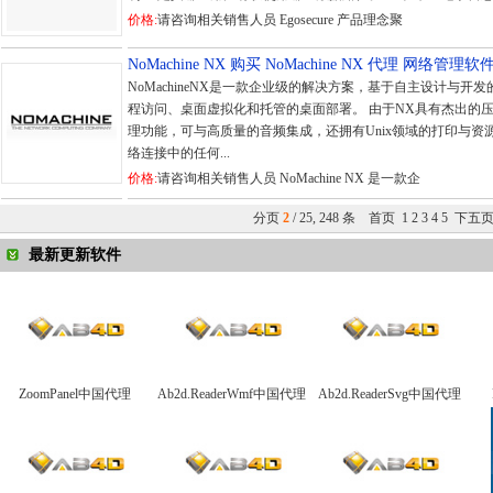
价格:
请咨询相关销售人员 Egosecure 产品理念聚
NoMachine NX 购买 NoMachine NX 代理 网络管理软
NoMachineNX是一款企业级的解决方案，基于自主设计与开
程访问、桌面虚拟化和托管的桌面部署。 由于NX具有杰出的
理功能，可与高质量的音频集成，还拥有Unix领域的打印与资
络连接中的任何...
价格:
请咨询相关销售人员 NoMachine NX 是一款企
分页
2
/ 25, 248 条
首页
1
2
3
4
5
下五
最新更新软件
ZoomPanel中国代理
Ab2d.ReaderWmf中国代理
Ab2d.ReaderSvg中国代理