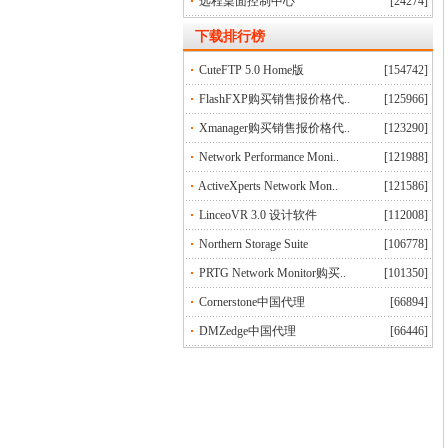
远程桌面控制中心
[24274]
下载排行榜
CuteFTP 5.0 Home版
[154742]
FlashFXP购买销售报价格代..
[125966]
Xmanager购买销售报价格代..
[123290]
Network Performance Moni..
[121988]
ActiveXperts Network Mon..
[121586]
LinceoVR 3.0 设计软件
[112008]
Northern Storage Suite
[106778]
PRTG Network Monitor购买..
[101350]
Cornerstone中国代理
[66894]
DMZedge中国代理
[66446]