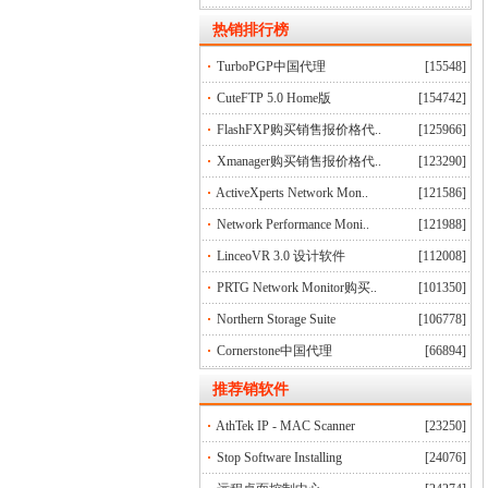
热销排行榜
TurboPGP中国代理
[15548]
CuteFTP 5.0 Home版
[154742]
FlashFXP购买销售报价格代..
[125966]
Xmanager购买销售报价格代..
[123290]
ActiveXperts Network Mon..
[121586]
Network Performance Moni..
[121988]
LinceoVR 3.0 设计软件
[112008]
PRTG Network Monitor购买..
[101350]
Northern Storage Suite
[106778]
Cornerstone中国代理
[66894]
推荐销软件
AthTek IP - MAC Scanner
[23250]
Stop Software Installing
[24076]