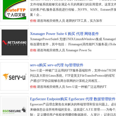
文件传输系统能够完全满足今天的商家们的应用需求。这里文件通
证的客户机/服务器系统进行传输，为VPN、WAN、Extrane
案！企...
价格:
请咨询相关销售人员 老牌的FTP工具，实力加市
Xmanager Power Suite 6 购买 代理 网络套件
XmanagerPowerSuite6 无缝UNIX/Linux&Windows集成 Xman
络连通性套件，其中包括： lXmanager(高性能PCX服务器) lXshel
价格:
请咨询相关销售人员 Xmanager Power Su
serv-u购买 serv-u代理 ftp管理软件
Serv-U是一种被广泛运用的FTP服务器端软件，支持vista/7/8/2003sp
列以及大部分Linux系统。FTP是英文FileTransferProtoc
户通过FTP协议能够在两台联网的计算机之间相互...
价格:
请咨询相关销售人员 Serv-U是一种被广泛运用的FT
EgoSecure Endpoint购买 EgoSecure 代理 数据管理软件
Egosecure产品理念聚焦在未解决的终端管理和安全问题上
来确保您企业所有终端的安全。这就是C.A.F.E.管理——为每个
制： 定义哪些用户有权使用哪些数据路径。 A.审计： 记录日志