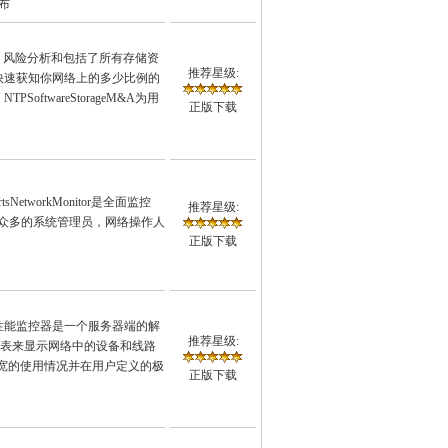
布
有预测，风险分析和包括了所有存储资
推荐星级:
快速获知你网络上的多少比例的
twareStorageM&A为用
正版下载
pertsNetworkMonitor是全面监控
推荐星级:
，众多的系统管理员，网络操作人
正版下载
on网络性能监控器是一个服务器端的解
推荐星级:
图表来显示网络中的设备和线路
带宽的使用情况并在用户定义的极
正版下载