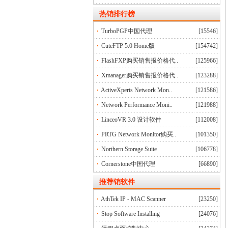
热销排行榜
TurboPGP中国代理
[15546]
CuteFTP 5.0 Home版
[154742]
FlashFXP购买销售报价格代..
[125966]
Xmanager购买销售报价格代..
[123288]
ActiveXperts Network Mon..
[121586]
Network Performance Moni..
[121988]
LinceoVR 3.0 设计软件
[112008]
PRTG Network Monitor购买..
[101350]
Northern Storage Suite
[106778]
Cornerstone中国代理
[66890]
推荐销软件
AthTek IP - MAC Scanner
[23250]
Stop Software Installing
[24076]