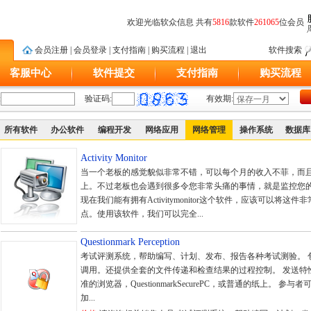
欢迎光临软众信息 共有
5816
款软件
261065
位会员
会员注册
|
会员登录
|
支付指南
|
购买流程
|
退出
软件搜索
客服中心
软件提交
支付指南
购买流程
:
验证码:
有效期:
所有软件
办公软件
编程开发
网络应用
网络管理
操作系统
数据库
Activity Monitor
当一个老板的感觉貌似非常不错，可以每个月的收入不菲，而
上。不过老板也会遇到很多令您非常头痛的事情，就是监控您的
现在我们能有拥有Activitymonitor这个软件，应该可以将
点。使用该软件，我们可以完全...
Questionmark Perception
考试评测系统，帮助编写、计划、发布、报告各种考试测验。 
调用。还提供全套的文件传递和检查结果的过程控制。 发送特
准的浏览器，QuestionmarkSecurePC，或普通的纸上。 
加...