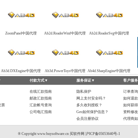
ZoomPanel中国代理
Ab2d.ReaderWmf中国代理
Ab2d.ReaderSvg中国代理
Ab3d.DXEngine中国代理
Ab3d.PowerToys中国代理
Ab4d.SharpEngine中国代理
▼
付款方式
▼
服务保证
▼
客户服务
在线汇款指南
隐私保护
订单查询
邮政汇款指南
网上支付安全吗？
如何退款
发票
汇款帐号查询
多久收到授权？
如何获得
公司电汇指南
Geo如何保护信息？
资料修改
会员注册协议
代理商如
® Copyright www.buysoftware.cn
买软件网
沪ICP备05053640号-1