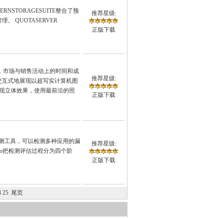
THERNSTORAGESUITE整合了预
推荐星级:
 QUOTASERVER
正版下载
费在设计，市场与销售活动上的时间和成
推荐星级:
交互式地展现以超写实计算机图
您呈现立体效果，使用最前沿的照
正版下载
一款漏洞扫描检测工具，可以检测多种应用的漏
推荐星级:
ePro把检测评估过程分为四个阶
正版下载
4
25
尾页