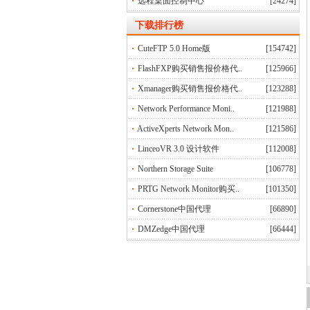
远程桌面控制中心
[24274]
下载排行榜
CuteFTP 5.0 Home版
[154742]
FlashFXP购买销售报价格代..
[125966]
Xmanager购买销售报价格代..
[123288]
Network Performance Moni..
[121988]
ActiveXperts Network Mon..
[121586]
LinceoVR 3.0 设计软件
[112008]
Northern Storage Suite
[106778]
PRTG Network Monitor购买..
[101350]
Cornerstone中国代理
[66890]
DMZedge中国代理
[66444]