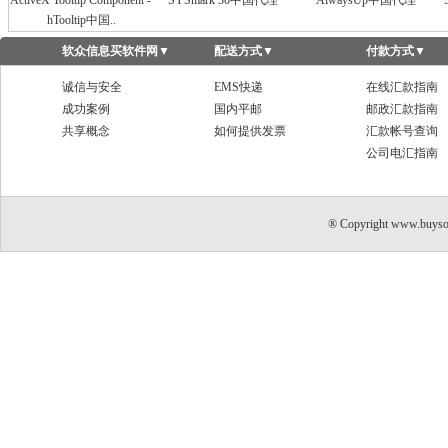
ActiveX Tooltip Component -
SYSmark 30中国代理
AlwaysUp中国代理
hTooltip中国..
软众信息买软件网
▼
配送方式
▼
付款方式
▼
诚信与安全
EMS快递
在线汇款指南
成功案例
国内平邮
邮政汇款指南
共享概念
如何提供发票
汇款帐号查询
公司电汇指南
® Copyright www.buyso