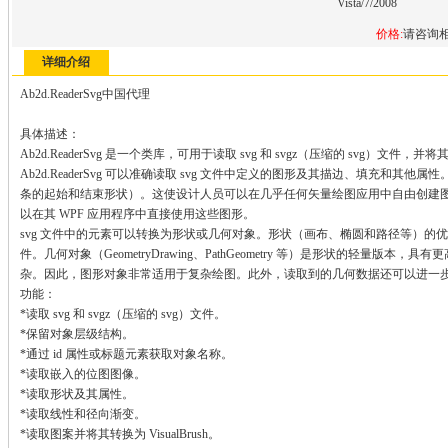
Vista/7/2008
价格:
请咨询
详细介绍
Ab2d.ReaderSvg中国代理
具体描述：
Ab2d.ReaderSvg 是一个类库，可用于读取 svg 和 svgz（压缩的 svg）文件
Ab2d.ReaderSvg 可以准确读取 svg 文件中定义的图形及其描边、填充和
条的起始和结束形状）。这使设计人员可以在几乎任何矢量绘图应用中自由创建图形
以在其 WPF 应用程序中直接使用这些图形。
svg 文件中的元素可以转换为形状或几何对象。形状（画布、椭圆和路径等）的
件。几何对象（GeometryDrawing、PathGeometry 等）是形状的轻量
杂。因此，图形对象非常适用于复杂绘图。此外，读取到的几何数据还可以进一
功能：
*读取 svg 和 svgz（压缩的 svg）文件。
*保留对象层级结构。
*通过 id 属性或标题元素获取对象名称。
*读取嵌入的位图图像。
*读取形状及其属性。
*读取线性和径向渐变。
*读取图案并将其转换为 VisualBrush。