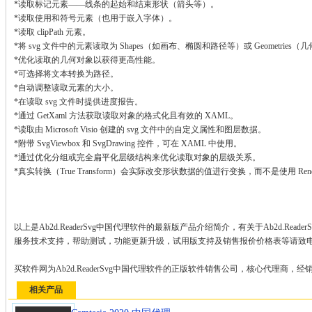
*读取标记元素——线条的起始和结束形状（箭头等）。
*读取使用和符号元素（也用于嵌入字体）。
*读取 clipPath 元素。
*将 svg 文件中的元素读取为 Shapes（如画布、椭圆和路径等）或 Geometrie
*优化读取的几何对象以获得更高性能。
*可选择将文本转换为路径。
*自动调整读取元素的大小。
*在读取 svg 文件时提供进度报告。
*通过 GetXaml 方法获取读取对象的格式化且有效的 XAML。
*读取由 Microsoft Visio 创建的 svg 文件中的自定义属性和图层数据。
*附带 SvgViewbox 和 SvgDrawing 控件，可在 XAML 中使用。
*通过优化分组或完全扁平化层级结构来优化读取对象的层级关系。
*真实转换（True Transform）会实际改变形状数据的值进行变换，而不是使用 RenderTrans
以上是Ab2d.ReaderSvg中国代理软件的最新版产品介绍简介，有关于Ab2d.Re
服务技术支持，帮助测试，功能更新升级，试用版支持及销售报价价格表等请致
买软件网为Ab2d.ReaderSvg中国代理软件的正版软件销售公司，核心代理商，
相关产品