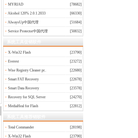
MYRIAD
[78682]
Alcohol 120% 2.0.1.2033
[66330]
AlwaysUp中国代理
[51684]
Service Protector中国代理
[50832]
系统工具促销软件
X-Win32 Flash
[23790]
Everest
[23272]
Wise Registry Cleaner pr..
[22680]
Smart FAT Recovery
[22678]
Smart Data Recovery
[23578]
Recovery for SQL Server
[24270]
MediaHeal for Flash
[22812]
系统工具推荐销软件
Total Commander
[28198]
X-Win32 Flash
[23790]