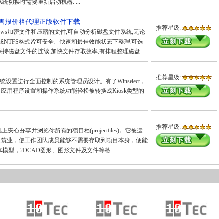
切换时需要重新启动机器. ...
购买销售报价格代理正版软件下载
推荐星级:
dows加密文件和压缩的文件,可自动分析磁盘文件系统,无论
32或NTFS格式皆可安全、快速和最佳效能状态下整理,可选
持磁盘文件的连续,加快文件存取效率,有排程整理磁盘...
推荐星级:
机系统设置进行全面控制的系统管理员设计。有了Winselect，
应用程序设置和操作系统功能轻松被转换成Kiosk类型的
推荐星级:
安心分享并浏览你所有的项目档(projectfiles)。它被运
建筑业，使工作团队成员能够不需要存取到项目本身，便能
模型，2DCAD图形、图形文件及文件等格...