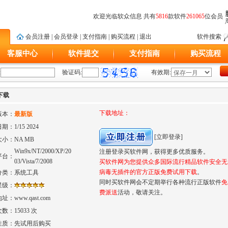
欢迎光临软众信息 共有
5816
款软件
261065
位会员
会员注册
|
会员登录
|
支付指南
|
购买流程
|
退出
软件搜索
客服中心
软件提交
支付指南
购买流程
:
验证码:
有效期:
 下载
下载地址：
版本：
最新版
日期：
1/15 2024
[立即登录]
大小：
NA MB
Win9x/NT/2000/XP/20
注册登录买软件网，获得更多优质服务。
平台：
03/Vista/7/2008
买软件网为您提供众多国际流行精品软件安全无
病毒无插件的官方正版免费试用下载
。
分类：
系统工具
同时买软件网会不定期举行各种流行正版软件
免
星级：
费派送
活动，敬请关注。
地址：
www.qast.com
次数：
15033 次
性质：
先试用后购买