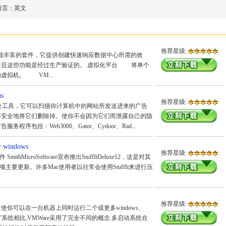
语言：
英文
推荐星级:
re3是一个功能丰富的套件，它提供创建快速响应数据中心所需的效
并且这些功能是经过生产验证的。 虚拟化平台 将单个
虚拟机。 VM...
s
推荐星级:
统安全工具，它可以扫描你计算机中的网站所发送进来的广告
够安全地将它们删除掉。使你不会因为它们而泄露自己的隐
序包括：Web3000、Gator、Cydoor、Rad...
 windows
推荐星级:
hMicroSoftware宣布推出StuffItDeluxe12，这是对其
主要更新。许多Mac使用者以往常会使用StuffIt来进行压
推荐星级:
件.它使你可以在一台机器上同时运行二个或更多windows、
动”系统相比,VMWare采用了完全不同的概念.多启动系统在