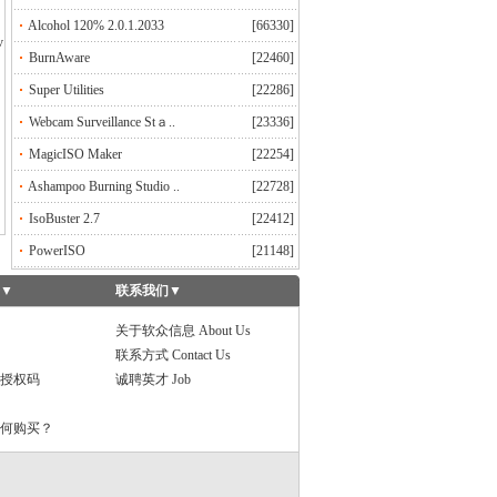
Alcohol 120% 2.0.1.2033
[66330]
v
BurnAware
[22460]
Super Utilities
[22286]
Webcam Surveillance Stａ..
[23336]
MagicISO Maker
[22254]
Ashampoo Burning Studio ..
[22728]
IsoBuster 2.7
[22412]
PowerISO
[21148]
▼
联系我们
▼
关于软众信息 About Us
联系方式 Contact Us
授权码
诚聘英才 Job
何购买？