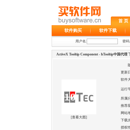
首 页
软件购买
软件下载
用户名:
密码
ActiveX Tooltip Component - hTooltip中国代理
更新
软件
运行
所属
推荐
网站
[
查看大图
]
下载
授权