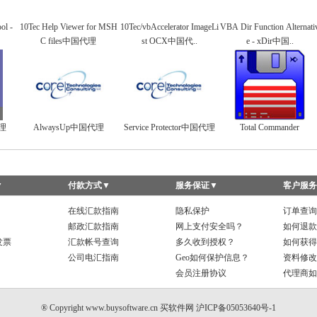
ol -
10Tec Help Viewer for MSH
10Tec/vbAccelerator ImageLi
VBA Dir Function Alternati
C files中国代理
st OCX中国代..
e - xDir中国..
代理
AlwaysUp中国代理
Service Protector中国代理
Total Commander
▼
付款方式
▼
服务保证
▼
客户服务
在线汇款指南
隐私保护
订单查询
邮政汇款指南
网上支付安全吗？
如何退款
发票
汇款帐号查询
多久收到授权？
如何获得
公司电汇指南
Geo如何保护信息？
资料修改
会员注册协议
代理商如
® Copyright www.buysoftware.cn
买软件网
沪ICP备05053640号-1