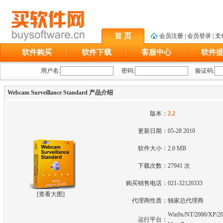
首 页
会员注册
|
会员登录
|
支
软件购买
软件下载
客服中心
软件
用户名:
密码:
验证码:
Webcam Surveillance Standard 产品介绍
版本：
2.2
更新日期：
05-28 2010
软件大小：
2.0 MB
下载次数：
27941 次
购买销售电话：
021-32120333
[
查看大图
]
代理商性质：
独家总代理商
Win9x/NT/2000/XP/20
运行平台：