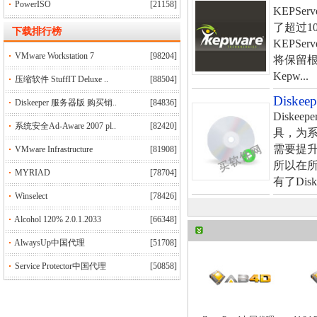
PowerISO
[21158]
KEPSer
了超过1
下
载排行榜
KEPS
VMware Workstation 7
[98204]
将保留根
Kepw...
压缩软件 StuffIT Deluxe ..
[88504]
Diske
Diskeeper 服务器版 购买销..
[84836]
Diske
系统安全Ad-Aware 2007 pl..
[82420]
具，为
需要提
VMware Infrastructure
[81908]
所以在所
MYRIAD
[78704]
有了Diske
Winselect
[78426]
Alcohol 120% 2.0.1.2033
[66348]
AlwaysUp中国代理
[51708]
Service Protector中国代理
[50858]