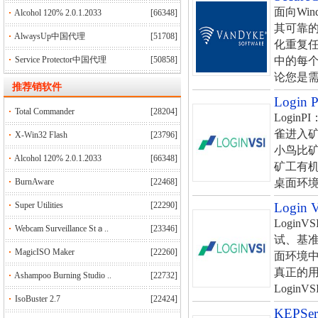
面向Win
Alcohol 120% 2.0.1.2033
[66348]
其可靠
AlwaysUp中国代理
[51708]
化重复任
Service Protector中国代理
[50858]
中的每
论您是需
推荐销软件
Login
Total Commander
[28204]
Logi
雀进入
X-Win32 Flash
[23796]
小鸟比
Alcohol 120% 2.0.1.2033
[66348]
矿工有机
BurnAware
[22468]
桌面环境
Super Utilities
[22290]
Login
Logi
Webcam Surveillance Stａ..
[23346]
试、基
MagicISO Maker
[22260]
面环境中
真正的用
Ashampoo Burning Studio ..
[22732]
Login
IsoBuster 2.7
[22424]
KEPS