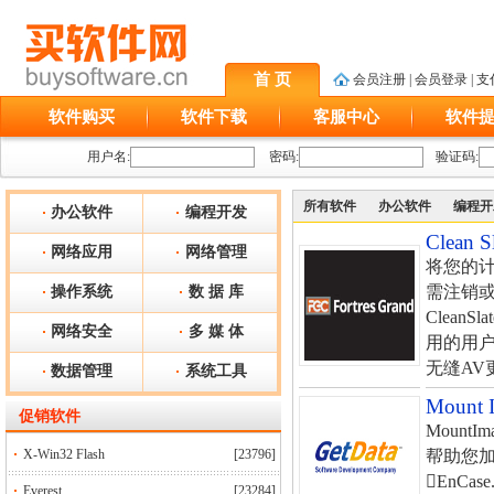
首 页
会员注册
|
会员登录
|
支
软件购买
软件下载
客服中心
软件
用户名:
密码:
验证码:
所有软件
办公软件
编程开
办公软件
编程开发
Clean
网络应用
网络管理
将您的
需注销或
操作系统
数 据 库
Clean
网络安全
多 媒 体
用的用户
无缝AV更
数据管理
系统工具
Mount
促销软件
Moun
X-Win32 Flash
[23796]
帮助您加
EnCase
Everest
[23284]