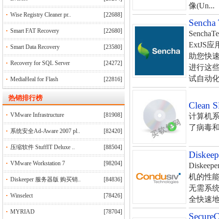
像(Un...
Wise Registry Cleaner pr..
[22688]
Sench
Smart FAT Recovery
[22680]
Senc
ExtJS
Smart Data Recovery
[23580]
助您快
Recovery for SQL Server
[24272]
进行这
试自动化
MediaHeal for Flash
[22816]
热销排行榜
Clea
VMware Infrastructure
[81908]
计算机
了病毒和
系统安全Ad-Aware 2007 pl..
[82420]
压缩软件 StuffIT Deluxe ..
[88504]
Disk
VMware Workstation 7
[98204]
Diske
机的性能。
Diskeeper 服务器版 购买销..
[84836]
无需系统
Winselect
[78426]
全快速地对
MYRIAD
[78704]
Secu