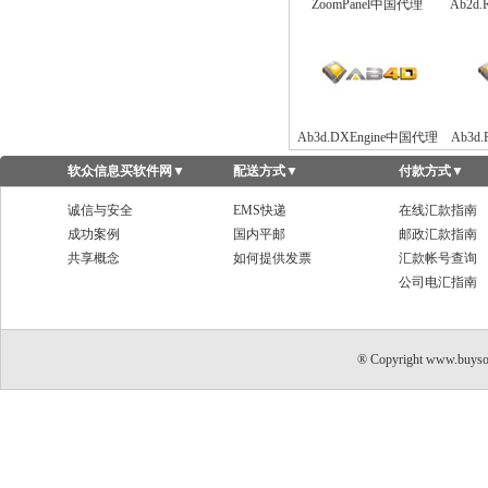
ZoomPanel中国代理
Ab2d
Ab3d.DXEngine中国代理
Ab3d
软众信息买软件网
▼
配送方式
▼
付款方式
▼
诚信与安全
EMS快递
在线汇款指南
成功案例
国内平邮
邮政汇款指南
共享概念
如何提供发票
汇款帐号查询
公司电汇指南
® Copyright www.buyso