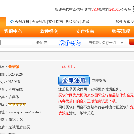
欢迎光临软众信息 共有
5816
款软件
261065
位会员
会员注册
|
会员登录
|
支付指南
|
购买流程
|
退出
软件搜索
客服中心
软件提交
支付指南
购买流程
:
验证码:
有效期:
下载地址：
版本：
最新版
日期：
5/20 2020
[立即登录]
大小：
NA MB
注册登录买软件网，获得更多优质服务。
平台：
所有系统
买软件网为您提供众多国际流行精品软件安全无
分类：
多媒体
病毒无插件的官方正版免费试用下载
。
星级：
同时买软件网会不定期举行各种流行正版软件
免
地址：
www.qast.com/product
费派送
活动，敬请关注。
次数：
463355 次
性质：
先试用后购买