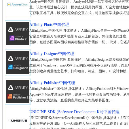
Analyze中国代理 具体描述： Analyze14.0是一款功能强
量。该软件经过精心设计，提供直观易用的界面，可全方位地搜
可获取互补工具，以便以完全的交互方式，对生物医学成像模式进行多
Affinity Photo中国代理
AffinityPhoto中国代理 具体描述： AffinityPhoto是唯一一款
它是全球数百万名创意和摄影专业人士的首选。凭借出色的速度
图像、创建多图层构图或精美栅格画等所需的一切。 此外，它还具有
Affinity Designer中国代理
AffinityDesigner中国代理 具体描述： AffinityDesig
款适用于Windows、macOS和iPad的应用程序不仅运行流畅
想要创建高质量概念艺术、打印项目、标志、图标、UI设计和模...
Affinity Publisher中国代理
AffinityPublisher中国代理 具体描述： AffinityPublisher
Apple评为Mac年度应用程序，是新一代的专业页面布局软件。
等，这款极为流畅、直观的应用程序让您能够将图像、...
UNIGINE SDK (Software Development Kit)中国代理
UNIGINESDK(SoftwareDevelopmentKit)中国代理 具体
应用程序的开发团队（C++/C#编程人员和三维艺术工作者）而设