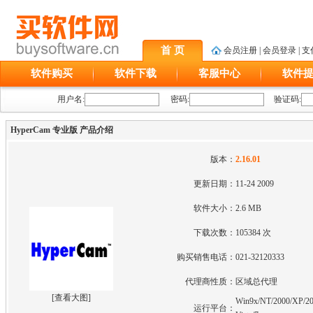
首 页
会员注册
|
会员登录
|
支
软件购买
软件下载
客服中心
软件
用户名:
密码:
验证码:
HyperCam 专业版 产品介绍
版本：
2.16.01
更新日期：
11-24 2009
软件大小：
2.6 MB
下载次数：
105384 次
购买销售电话：
021-32120333
代理商性质：
区域总代理
[
查看大图
]
Win9x/NT/2000/XP/20
运行平台：