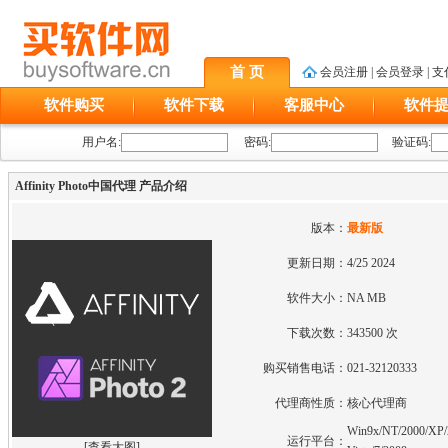
首 页
会员注册
|
会员登录
|
支
软件购买
软件下载
客服中心
软件
用户名:
密码:
验证码:
Affinity Photo中国代理 产品介绍
版本：
最新版
更新日期：
4/25 2024
软件大小：
NA MB
下载次数：
343500 次
购买销售电话：
021-32120333
代理商性质：
核心代理商
Win9x/NT/2000/XP/
运行平台：
[
查看大图
]