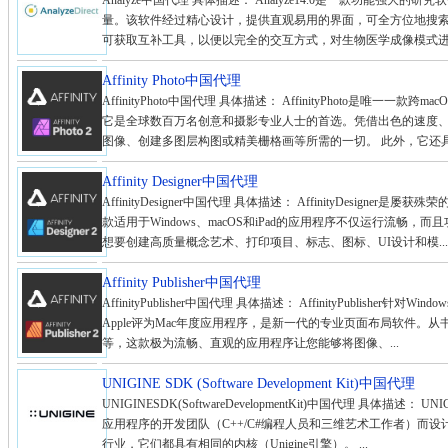
Analyze中国代理 具体描述： Analyze14.0是一款功能强
量。该软件经过精心设计，提供直观易用的界面，可全方位地搜
可获取互补工具，以便以完全的交互方式，对生物医学成像模式进行多
Affinity Photo中国代理
AffinityPhoto中国代理 具体描述： AffinityPhoto是唯一一款
它是全球数百万名创意和摄影专业人士的首选。凭借出色的速度
图像、创建多图层构图或精美栅格画等所需的一切。 此外，它还具有
Affinity Designer中国代理
AffinityDesigner中国代理 具体描述： AffinityDesig
款适用于Windows、macOS和iPad的应用程序不仅运行流畅
想要创建高质量概念艺术、打印项目、标志、图标、UI设计和模...
Affinity Publisher中国代理
AffinityPublisher中国代理 具体描述： AffinityPublisher
Apple评为Mac年度应用程序，是新一代的专业页面布局软件。
等，这款极为流畅、直观的应用程序让您能够将图像、...
UNIGINE SDK (Software Development Kit)中国代理
UNIGINESDK(SoftwareDevelopmentKit)中国代理 具体
应用程序的开发团队（C++/C#编程人员和三维艺术工作者）而设
行业，它们都具有相同的内核（Unigine引擎）。 ...