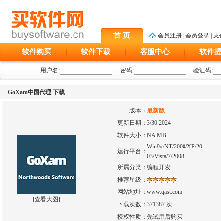
首 页
会员注册
|
会员登录
|
支
软件购买
软件下载
客服中心
软件
用户名:
密码:
验证码:
GoXam中国代理 下载
版本：
最新版
更新日期：
3/30 2024
软件大小：
NA MB
Win9x/NT/2000/XP/20
运行平台：
03/Vista/7/2008
所属分类：
编程开发
推荐星级：
网站地址：
www.qast.com
[
查看大图
]
下载次数：
371387 次
授权性质：
先试用后购买