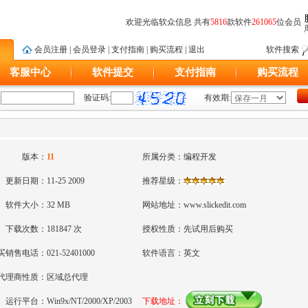
欢迎光临软众信息 共有
5816
款软件
261065
位会员
会员注册
|
会员登录
|
支付指南
|
购买流程
|
退出
软件搜索
客服中心
软件提交
支付指南
购买流程
:
验证码:
有效期:
版本：
11
所属分类：
编程开发
更新日期：
11-25 2009
推荐星级：
软件大小：
32 MB
网站地址：
www.slickedit.com
下载次数：
181847 次
授权性质：
先试用后购买
买销售电话：
021-52401000
软件语言：
英文
代理商性质：
区域总代理
运行平台：
Win9x/NT/2000/XP/2003
下载地址：