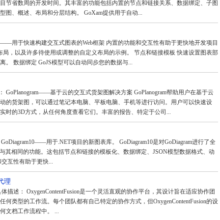
目节省数周的开发时间。其丰富的功能包括内置的节点和链接关系、数据绑定、子图
图、概述、布局和分层结构。 GoXam提供用于自动...
GoJS——用于快速构建交互式图表的Web框架 内置的功能和交互性有助于更快地开发项目
的布局，以及许多待使用或调整的自定义布局的示例。 节点和链接模板 快速设置图表部
 数据绑定 GoJS模型可以自动同步您的数据与...
述： GoPlanogram——基于云的交互式货架图解决方案 GoPlanogram帮助用户在基于云
动的货架图，可以通过笔记本电脑、平板电脑、手机等进行访问。用户可以快速设
实时的3D方式，从任何角度查看它们。丰富的报告、特定于公司...
GoDiagram10——用于.NET项目的新图表库。 GoDiagram10是对GoDiagram进行了全
具有与其相同的功能。这包括节点和链接的模板化、数据绑定、JSON模型数据格式、动
交互性有助于更快...
国代理
中国代理 具体描述： OxygenContentFusion是一个灵活直观的协作平台，其设计旨在适应协作团
类型的工作流。每个团队都有自己特定的协作方式，但OxygenContentFusion的设
文档工作流程中。 ...