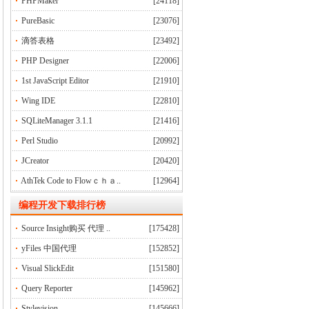
PHPMaker
[24118]
PureBasic
[23076]
滴答表格
[23492]
PHP Designer
[22006]
1st JavaScript Editor
[21910]
Wing IDE
[22810]
SQLiteManager 3.1.1
[21416]
Perl Studio
[20992]
JCreator
[20420]
AthTek Code to Flowｃｈａ..
[12964]
编程开发下载排行榜
Source Insight购买 代理 ..
[175428]
yFiles 中国代理
[152852]
Visual SlickEdit
[151580]
Query Reporter
[145962]
Stylevision
[145666]