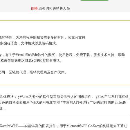
价格:
请咨询相关销售人员
广泛的高效能的特性，为您的程序编制节省更多的时间。它充分支持
code 和其他许多编程语言，文件格式以及编码格式。
介绍简介，有关于Visual SlickEdit软件的购买，使用教程，免费下载，服务技术支持，帮助
价格表等请致电区域总代理购买销售电话。
版软件销售公司，区域总代理，经销代理商及合作伙伴。
件 具体描述： yWorks为专业的软件制造商提供强大的图表组件。 yFiles产品系列都提供
出色的自动图表布局 *强大的可视化功能 *丰富的API可进行广泛的定制 借助yFiles图
..
XamforWPF——功能丰富的图表控件，用于MicrosoftWPF GoXam的构建是为了通过