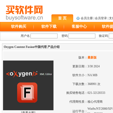
首 页
会员注册
|
会员登录
|
支
软件购买
软件下载
客服中心
软件
用户名:
密码:
验证码:
Oxygen Content Fusion中国代理 产品介绍
版本：
最新版
更新日期：
3/30 2024
软件大小：
NA MB
下载次数：
368991 次
购买销售电话：
021-32120333
代理商性质：
核心代理商
Win9x/NT/2000/XP/
运行平台：
[
查看大图
]