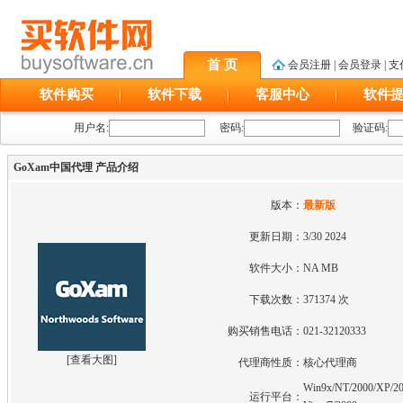
首 页
会员注册
|
会员登录
|
支
软件购买
软件下载
客服中心
软件
用户名:
密码:
验证码:
GoXam中国代理 产品介绍
版本：
最新版
更新日期：
3/30 2024
软件大小：
NA MB
下载次数：
371374 次
购买销售电话：
021-32120333
[
查看大图
]
代理商性质：
核心代理商
Win9x/NT/2000/XP/20
运行平台：