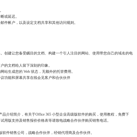
户。
中断或延迟。
子邮件帐户，以及设定文档共享和其他访问规则。
单。创建让您备受瞩目的文档、构建一个引人注目的网站、使用带您自己的域名的电
客户的文档给人留下深刻的印象。
站生成您的 Web 状态，无额外的托管费用。
会议功能和屏幕共享在线会见客户和合伙伙伴
新版产品介绍简介，有关于Office 365 小型企业高级版软件的购买，使用教程，免费下
，试用版支持及销售报价价格表等请致电战略合作伙伴购买销售电话。
软件的正版软件销售公司，战略合作伙伴，经销代理商及合作伙伴。