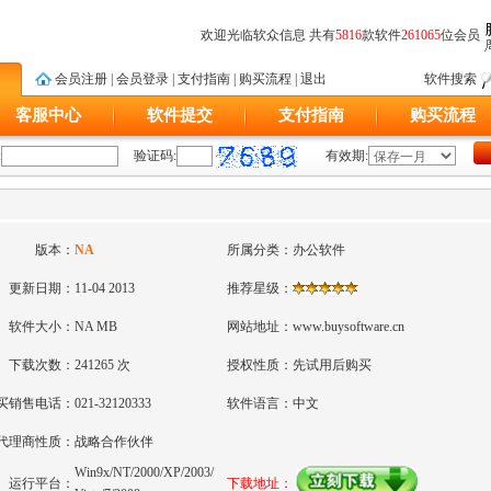
欢迎光临软众信息 共有
5816
款软件
261065
位会员
会员注册
|
会员登录
|
支付指南
|
购买流程
|
退出
软件搜索
客服中心
软件提交
支付指南
购买流程
:
验证码:
有效期:
版本：
NA
所属分类：
办公软件
更新日期：
11-04 2013
推荐星级：
软件大小：
NA MB
网站地址：
www.buysoftware.cn
下载次数：
241265 次
授权性质：
先试用后购买
买销售电话：
021-32120333
软件语言：
中文
代理商性质：
战略合作伙伴
Win9x/NT/2000/XP/2003/
运行平台：
下载地址：