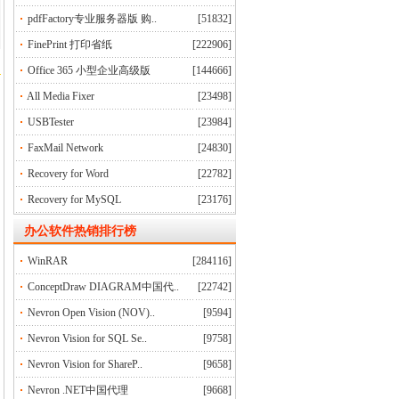
pdfFactory专业服务器版 购..
[51832]
FinePrint 打印省纸
[222906]
Office 365 小型企业高级版
[144666]
All Media Fixer
[23498]
USBTester
[23984]
FaxMail Network
[24830]
Recovery for Word
[22782]
Recovery for MySQL
[23176]
办公软件
热销排行榜
WinRAR
[284116]
ConceptDraw DIAGRAM中国代..
[22742]
Nevron Open Vision (NOV)..
[9594]
Nevron Vision for SQL Se..
[9758]
Nevron Vision for ShareP..
[9658]
Nevron .NET中国代理
[9668]