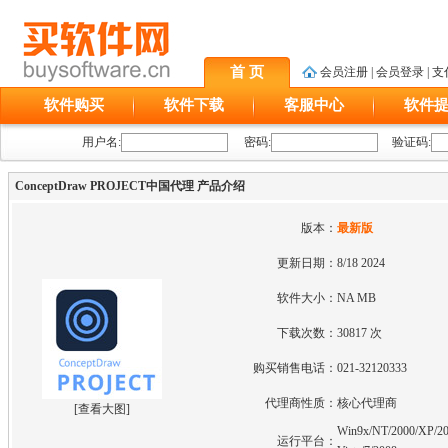
首 页
会员注册
|
会员登录
|
支
软件购买
软件下载
客服中心
软件
用户名:
密码:
验证码:
ConceptDraw PROJECT中国代理 产品介绍
版本：
最新版
更新日期：
8/18 2024
软件大小：
NA MB
下载次数：
30817 次
购买销售电话：
021-32120333
代理商性质：
核心代理商
[
查看大图
]
Win9x/NT/2000/XP/20
运行平台：