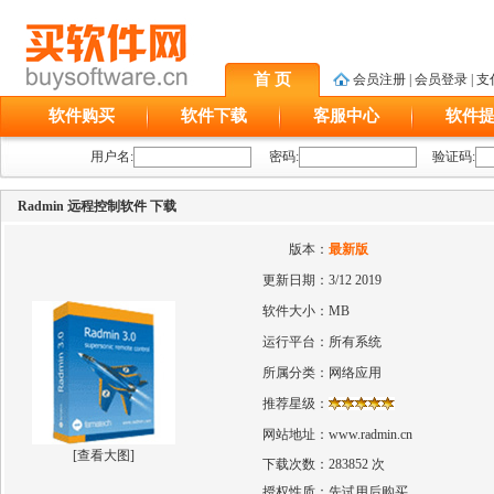
首 页
会员注册
|
会员登录
|
支
软件购买
软件下载
客服中心
软件
用户名:
密码:
验证码:
Radmin 远程控制软件 下载
版本：
最新版
更新日期：
3/12 2019
软件大小：
MB
运行平台：
所有系统
所属分类：
网络应用
推荐星级：
网站地址：
www.radmin.cn
[
查看大图
]
下载次数：
283852 次
授权性质：
先试用后购买