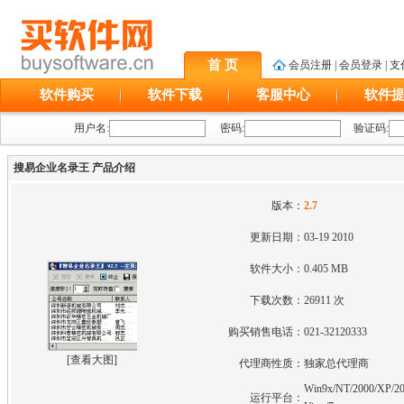
首 页
会员注册
|
会员登录
|
支
软件购买
软件下载
客服中心
软件
用户名:
密码:
验证码:
搜易企业名录王 产品介绍
版本：
2.7
更新日期：
03-19 2010
软件大小：
0.405 MB
下载次数：
26911 次
购买销售电话：
021-32120333
[
查看大图
]
代理商性质：
独家总代理商
Win9x/NT/2000/XP/20
运行平台：