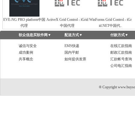
EVE-NG PRO platform中国
ActiveX Grid Control - iGrid
WinForms Grid Control - iGr
代理
中国代理
id.NET中国代..
软众信息买软件网
▼
配送方式
▼
付款方式
▼
诚信与安全
EMS快递
在线汇款指南
成功案例
国内平邮
邮政汇款指南
共享概念
如何提供发票
汇款帐号查询
公司电汇指南
® Copyright www.buyso