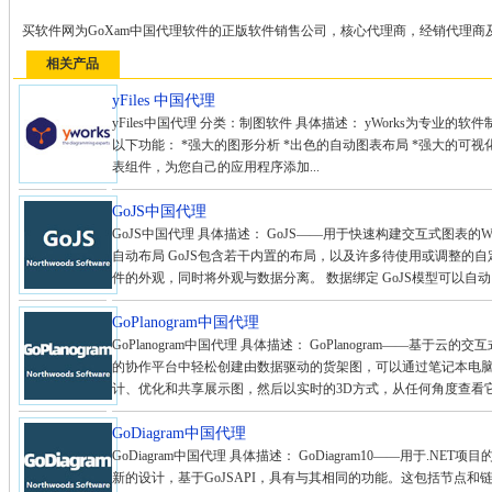
买软件网为GoXam中国代理软件的正版软件销售公司，核心代理商，经销代理商
相关产品
yFiles 中国代理
yFiles中国代理 分类：制图软件 具体描述： yWorks为专业的软
以下功能： *强大的图形分析 *出色的自动图表布局 *强大的可视化功
表组件，为您自己的应用程序添加...
GoJS中国代理
GoJS中国代理 具体描述： GoJS——用于快速构建交互式图表
自动布局 GoJS包含若干内置的布局，以及许多待使用或调整的自
件的外观，同时将外观与数据分离。 数据绑定 GoJS模型可以自动同
GoPlanogram中国代理
GoPlanogram中国代理 具体描述： GoPlanogram——基于云的
的协作平台中轻松创建由数据驱动的货架图，可以通过笔记本电
计、优化和共享展示图，然后以实时的3D方式，从任何角度查看它
GoDiagram中国代理
GoDiagram中国代理 具体描述： GoDiagram10——用于.NET项目的
新的设计，基于GoJSAPI，具有与其相同的功能。这包括节点和