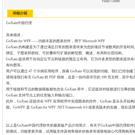
Vista/7/2008
详细介绍
GoXam中国代理
具体描述：
GoXam for WPF——功能丰富的图表控件，用于 Microsoft WPF
GoXam 的构建是为了通过满足日常的图表需求来为您的项目节省数周的开发时
绑定、子图表和群组、可折叠和可扩展的树型图、概述、布局和分层结构。
GoXam 提供用于自动定位节点和链接的预定义布局。它为许多类型的图表提供
有向图等。
用户可以通过 47 个示例应用程序，探索 GoXam 可以实现的功能。我们已经
请阅读我们有关 GoXam 的 PDF 指南，这是一份内容详尽的 100 页文档，其中
等。
用于链接和节点的数据模板都包含在 GoXam 库中，它还提供对链接进行注释
GoXam 支持节点上的任意输入和输出端口。
此外，GoXam 还提供在 WPF 应用程序中实现图表的控件。GoXam 是从头开
能。GoWPF 是 GoXam for WPF .NET Framework 4.0 或更高版本的实施，现在适用
以上是GoXam中国代理软件的最新版产品介绍简介，有关于GoXam中国代理
助测试，功能更新升级，试用版支持及销售报价价格表等请致电核心代理商购买