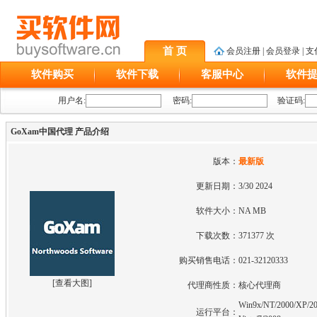
首 页
会员注册
|
会员登录
|
支
软件购买
软件下载
客服中心
软件
用户名:
密码:
验证码:
GoXam中国代理 产品介绍
版本：
最新版
更新日期：
3/30 2024
软件大小：
NA MB
下载次数：
371377 次
购买销售电话：
021-32120333
[
查看大图
]
代理商性质：
核心代理商
Win9x/NT/2000/XP/20
运行平台：