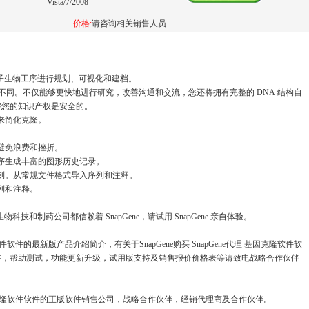
Vista/7/2008
价格:
请咨询相关销售人员
常分子生物工序进行规划、可视化和建档。
会有所不同。不仅能够更快地进行研究，改善沟通和交流，您还将拥有完整的 DNA 结构自
解您的知识产权是安全的。
情来简化克隆。
。
来避免浪费和挫折。
工序生成丰富的图形历史记录。
全控制。从常规文件格式导入序列和注释。
导入序列和注释。
物科技和制药公司都信赖着 SnapGene，请试用 SnapGene 亲自体验。
克隆软件软件的最新版产品介绍简介，有关于SnapGene购买 SnapGene代理 基因克隆软件软
持，帮助测试，功能更新升级，试用版支持及销售报价价格表等请致电战略合作伙伴
代理 基因克隆软件软件的正版软件销售公司，战略合作伙伴，经销代理商及合作伙伴。