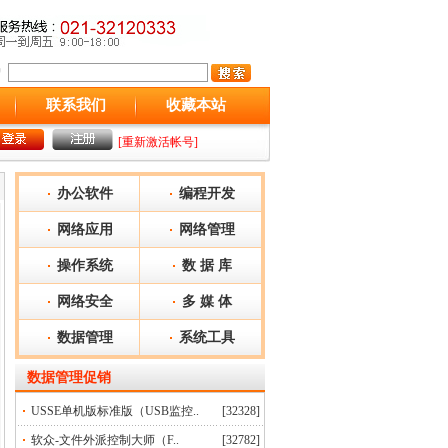
联系我们
收藏本站
[重新激活帐号]
办公软件
编程开发
网络应用
网络管理
操作系统
数 据 库
网络安全
多 媒 体
数据管理
系统工具
数据管理
促销
USSE单机版标准版（USB监控..
[32328]
软众-文件外派控制大师（F..
[32782]