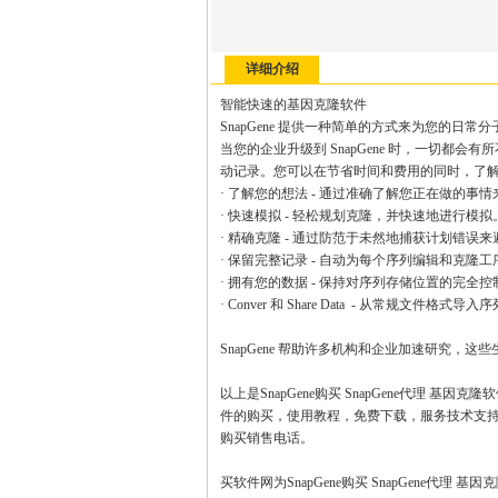
详细介绍
智能快速的基因克隆软件
SnapGene 提供一种简单的方式来为您的日
当您的企业升级到 SnapGene 时，一切都
动记录。您可以在节省时间和费用的同时，了
· 了解您的想法 - 通过准确了解您正在做的事
· 快速模拟 - 轻松规划克隆，并快速地进行模拟
· 精确克隆 - 通过防范于未然地捕获计划错误
· 保留完整记录 - 自动为每个序列编辑和克隆
· 拥有您的数据 - 保持对序列存储位置的完
· Conver 和 Share Data - 从常规文件格式
SnapGene 帮助许多机构和企业加速研究，这些生
以上是SnapGene购买 SnapGene代理 基因
件的购买，使用教程，免费下载，服务技术支
购买销售电话。
买软件网为SnapGene购买 SnapGene