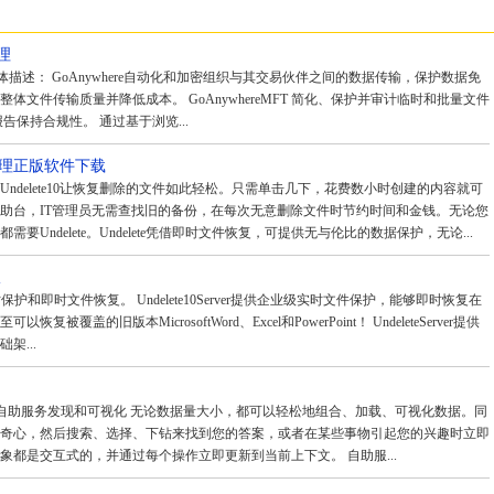
代理
中国代理 具体描述： GoAnywhere自动化和加密组织与其交易伙伴之间的数据传输，保护数据免
体文件传输质量并降低成本。 GoAnywhereMFT 简化、保护并审计临时和批量文件
告保持合规性。 通过基于浏览...
格代理正版软件下载
ndelete10让恢复删除的文件如此轻松。只需单击几下，花费数小时创建的内容就可
助台，IT管理员无需查找旧的备份，在每次无意删除文件时节约时间和金钱。无论您
Undelete。Undelete凭借即时文件恢复，可提供无与伦比的数据保护，无论...
版
提供实时保护和即时文件恢复。 Undelete10Server提供企业级实时文件保护，能够即时恢复在
覆盖的旧版本MicrosoftWord、Excel和PowerPoint！ UndeleteServer提供
架...
体描述： 自助服务发现和可视化 无论数据量大小，都可以轻松地组合、加载、可视化数据。同
奇心，然后搜索、选择、下钻来找到您的答案，或者在某些事物引起您的兴趣时立即
象都是交互式的，并通过每个操作立即更新到当前上下文。 自助服...