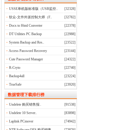
USSE单机版标准版（USB监控..
[32328]
软众-文件外派控制大师（F..
[32782]
Docx to Html Converter
[22378]
DT Utilities PC Backup
[22988]
System Backup and Res..
[23522]
Access Password Recovery
[23144]
Cute Password Manager
[24322]
R-Cryto
[22740]
Backup4all
[23224]
TrueSafe
[23920]
数据管理下载排行榜
Undelete 购买销售报..
[91538]
Undelete 10 Server..
[83898]
Laplink PCmover
[74942]
NTP Software QFS 购买销售..
[73876]