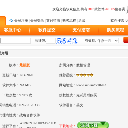
欢迎光临软众信息 共有
5816
款软件
261065
位会员
会员注册
|
会员登录
|
支付指南
|
购买流程
|
退出
软件搜索
客服中心
软件提交
支付指南
购买流程
:
验证码:
有效期:
产品介绍
版本：
最新版
所属分类：
数据管理
更新日期：
7/14 2020
推荐星级：
软件大小：
NA MB
网站地址：
www.suo.im/6cBbUA
下载次数：
97065 次
授权性质：
先试用后购买
买销售电话：
021-32120333
软件语言：
英文
代理商性质：
战略合作伙伴
Win9x/NT/2000/XP/2003/
运行平台：
下载地址：