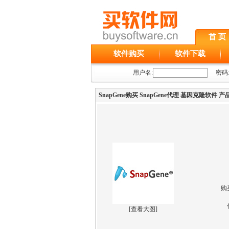
首 页
软件购买
软件下载
用户名:
密码
SnapGene购买 SnapGene代理 基因克隆软件 
购
[
查看大图
]