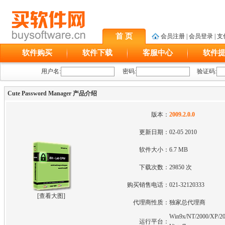
首 页
会员注册
|
会员登录
|
支
软件购买
软件下载
客服中心
软件
用户名:
密码:
验证码:
Cute Password Manager 产品介绍
版本：
2009.2.0.0
更新日期：
02-05 2010
软件大小：
6.7 MB
下载次数：
29850 次
购买销售电话：
021-32120333
[
查看大图
]
代理商性质：
独家总代理商
Win9x/NT/2000/XP/20
运行平台：