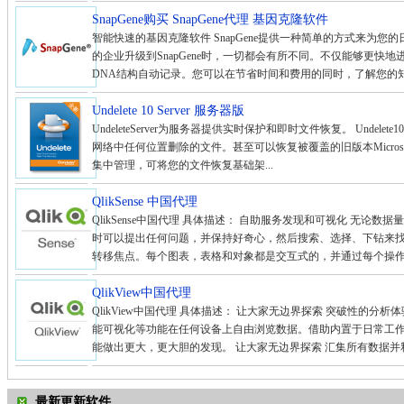
SnapGene购买 SnapGene代理 基因克隆软件
智能快速的基因克隆软件 SnapGene提供一种简单的方式来为
的企业升级到SnapGene时，一切都会有所不同。不仅能够更快
DNA结构自动记录。您可以在节省时间和费用的同时，了解您的知识
Undelete 10 Server 服务器版
UndeleteServer为服务器提供实时保护和即时文件恢复。 Undel
网络中任何位置删除的文件。甚至可以恢复被覆盖的旧版本MicrosoftWord、Ex
集中管理，可将您的文件恢复基础架...
QlikSense 中国代理
QlikSense中国代理 具体描述： 自助服务发现和可视化 无
时可以提出任何问题，并保持好奇心，然后搜索、选择、下钻来
转移焦点。每个图表，表格和对象都是交互式的，并通过每个操作立
QlikView中国代理
QlikView中国代理 具体描述： 让大家无边界探索 突破性的
能可视化等功能在任何设备上自由浏览数据。借助内置于日常工
能做出更大，更大胆的发现。 让大家无边界探索 汇集所有数据并释
最新更新软件