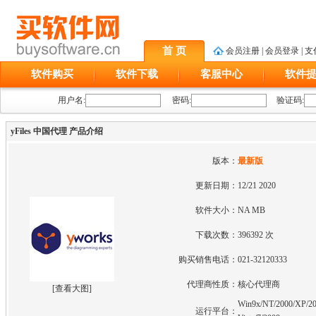
首 页
会员注册
|
会员登录
|
支
软件购买
软件下载
客服中心
软件
用户名:
密码:
验证码:
yFiles 中国代理 产品介绍
版本：
最新版
更新日期：
12/21 2020
软件大小：
NA MB
下载次数：
396392 次
购买销售电话：
021-32120333
代理商性质：
核心代理商
[
查看大图
]
Win9x/NT/2000/XP/20
运行平台：