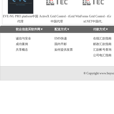
EVE-NG PRO platform中国
ActiveX Grid Control - iGrid
WinForms Grid Control - iGr
代理
中国代理
id.NET中国代..
软众信息买软件网
▼
配送方式
▼
付款方式
▼
诚信与安全
EMS快递
在线汇款指南
成功案例
国内平邮
邮政汇款指南
共享概念
如何提供发票
汇款帐号查询
公司电汇指南
® Copyright www.buyso