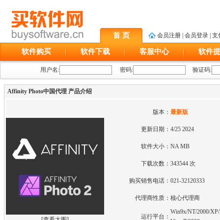
首 页
会员注册
|
会员登录
|
支
软件购买
软件下载
客服中心
软件
用户名:
密码:
验证码:
Affinity Photo中国代理 产品介绍
版本：
最新版
更新日期：
4/25 2024
软件大小：
NA MB
下载次数：
343544 次
购买销售电话：
021-32120333
代理商性质：
核心代理商
Win9x/NT/2000/XP/
运行平台：
[
查看大图
]