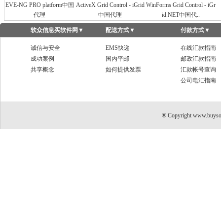
EVE-NG PRO platform中国
ActiveX Grid Control - iGrid
WinForms Grid Control - iGr
代理
中国代理
id.NET中国代..
软众信息买软件网
▼
配送方式
▼
付款方式
▼
诚信与安全
EMS快递
在线汇款指南
成功案例
国内平邮
邮政汇款指南
共享概念
如何提供发票
汇款帐号查询
公司电汇指南
® Copyright www.buyso