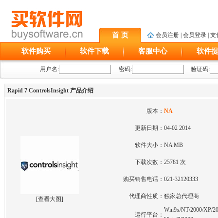
首 页
会员注册
|
会员登录
|
支
软件购买
软件下载
客服中心
软件
用户名:
密码:
验证码:
Rapid 7 ControlsInsight 产品介绍
版本：
NA
更新日期：
04-02 2014
软件大小：
NA MB
下载次数：
25781 次
购买销售电话：
021-32120333
代理商性质：
独家总代理商
[
查看大图
]
Win9x/NT/2000/XP/20
运行平台：