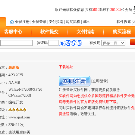
欢迎光临软众信息 共有
5816
款软件
261065
位会员
会员注册
|
会员登录
|
支付指南
|
购买流程
|
退出
软件搜索
客服中心
软件提交
支付指南
购买流程
:
验证码:
有效期:
下载地址：
版本：
最新版
日期：
4/23 2025
[立即登录]
大小：
NA MB
Win9x/NT/2000/XP/20
注册登录买软件网，获得更多优质服务。
平台：
03/Vista/7/2008
买软件网为您提供众多国际流行精品软件安全无
病毒无插件的官方正版免费试用下载
。
分类：
编程开发
同时买软件网会不定期举行各种流行正版软件
免
星级：
费派送
活动，敬请关注。
地址：
www.qast.com
次数：
320424 次
性质：
先试用后购买