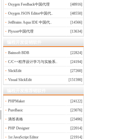
Oxygen Feedback中国代理
[48916]
Oxygen JSON Editor中国代..
[48550]
JetBrains Aqua IDE 中国代..
[14566]
Plyxon中国代理
[13634]
编程开发促销软件
Bainsoft BDB
[22824]
C/C++程序设计学习与实验系..
[24194]
SlickEdit
[27260]
Visual SlickEdit
[151590]
编程开发推荐销软件
PHPMaker
[24122]
PureBasic
[23076]
滴答表格
[23496]
PHP Designer
[22014]
1st JavaScript Editor
[21914]