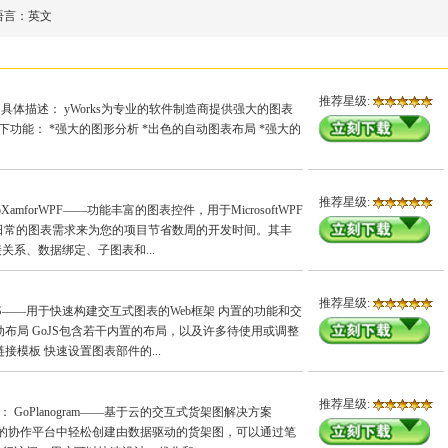
语言：
英文
推荐星级:
软件 具体描述： yWorks为专业的软件制造商提供强大的图表
供以下功能： *强大的图形分析 *出色的自动图表布局 *强大的
推荐星级:
XamforWPF——功能丰富的图表控件，用于MicrosoftWPF
足日常的图表需求来为您的项目节省数周的开发时间。其丰
关系、数据绑定、子图表和...
推荐星级:
oJS——用于快速构建交互式图表的Web框架 内置的功能和交
动布局 GoJS包含若干内置的布局，以及许多待使用或调整
接模板 快速设置图表部件的...
推荐星级:
描述： GoPlanogram——基于云的交互式货架图解决方案
在基于云的协作平台中轻松创建由数据驱动的货架图，可以通过笔