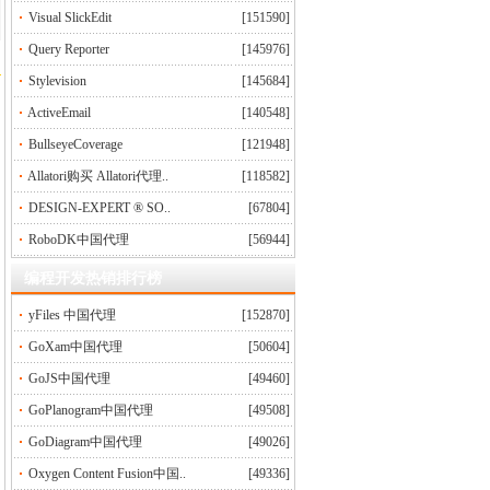
Visual SlickEdit
[151590]
Query Reporter
[145976]
Stylevision
[145684]
ActiveEmail
[140548]
BullseyeCoverage
[121948]
Allatori购买 Allatori代理..
[118582]
DESIGN-EXPERT ® SO..
[67804]
RoboDK中国代理
[56944]
编程开发热销排行榜
yFiles 中国代理
[152870]
GoXam中国代理
[50604]
GoJS中国代理
[49460]
GoPlanogram中国代理
[49508]
GoDiagram中国代理
[49026]
Oxygen Content Fusion中国..
[49336]