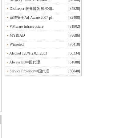
Diskeeper 服务器版 购买销..
[84828]
系统安全Ad-Aware 2007 pl..
[82408]
VMware Infrastructure
[81902]
MYRIAD
[78686]
Winselect
[78418]
Alcohol 120% 2.0.1.2033
[66334]
AlwaysUp中国代理
[51688]
Service Protector中国代理
[50840]