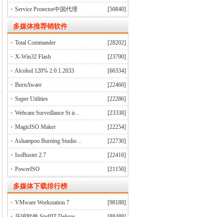
Service Protector中国代理
[50840]
多媒体推荐销软件
Total Commander
[28202]
X-Win32 Flash
[23790]
Alcohol 120% 2.0.1.2033
[66334]
BurnAware
[22460]
Super Utilities
[22286]
Webcam Surveillance Stａ..
[23338]
MagicISO Maker
[22254]
Ashampoo Burning Studio ..
[22730]
IsoBuster 2.7
[22416]
PowerISO
[21150]
多媒体下载排行榜
VMware Workstation 7
[98188]
压缩软件 StuffIT Deluxe ..
[88488]