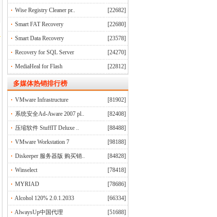
Wise Registry Cleaner pr..
[22682]
Smart FAT Recovery
[22680]
Smart Data Recovery
[23578]
Recovery for SQL Server
[24270]
MediaHeal for Flash
[22812]
多媒体
热销排行榜
VMware Infrastructure
[81902]
系统安全Ad-Aware 2007 pl..
[82408]
压缩软件 StuffIT Deluxe ..
[88488]
VMware Workstation 7
[98188]
Diskeeper 服务器版 购买销..
[84828]
Winselect
[78418]
MYRIAD
[78686]
Alcohol 120% 2.0.1.2033
[66334]
AlwaysUp中国代理
[51688]