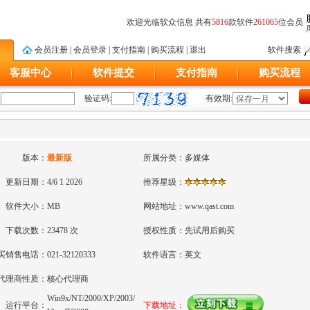
欢迎光临软众信息 共有
5816
款软件
261065
位会员
会员注册
|
会员登录
|
支付指南
|
购买流程
|
退出
软件搜索
客服中心
软件提交
支付指南
购买流程
:
验证码:
有效期:
版本：
最新版
所属分类：
多媒体
更新日期：
4/6 1 2026
推荐星级：
软件大小：
MB
网站地址：
www.qast.com
下载次数：
23478 次
授权性质：
先试用后购买
买销售电话：
021-32120333
软件语言：
英文
代理商性质：
核心代理商
Win9x/NT/2000/XP/2003/
运行平台：
下载地址：