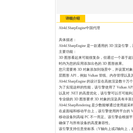
详细介绍
Ab4d.SharpEngine中国代理
具体描述：
Ab4d.SharpEngine 是一款通用的 3D
主要功能：
3D 图形看起来可能很复杂，但通过一个基于超
时内为您的应用添加出色的 3D 图形效果。
您只需要将 3D 对象添加到场景中，并设置
层图形 API，例如 Vulkan 管线、内存管理
Ab4d.SharpEngine 的设计旨在高效渲染数十
为了实现这样的性能，该引擎使用了 Vulkan A
以及对 .NET 的高度优化，该引擎可以尽可能
专业级的 3D 图形要求 3D 对象的渲染具有
Ab4d.SharpRendering 是少数能够
在桌面端和移动平台上，该引擎使用跨平台的 Vulka
移动设备到高端 PC 不一而足。该引擎会根据平台
确保了与所有设备的高度兼容性。
该引擎支持任意坐标系（Y轴向上或Z轴向上，右