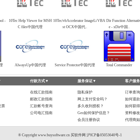
ol -
10Tec Help Viewer for MSH
10Tec/vbAccelerator ImageLi
VBA Dir Function Alternati
C files中国代理
st OCX中国代..
e - xDir中国..
代理
AlwaysUp中国代理
Service Protector中国代理
Total Commander
▼
付款方式
▼
服务保证
▼
客户服务
在线汇款指南
隐私保护
订单查询
邮政汇款指南
网上支付安全吗？
如何退款
发票
汇款帐号查询
多久收到授权？
如何获得
公司电汇指南
Geo如何保护信息？
资料修改
会员注册协议
代理商如
® Copyright www.buysoftware.cn
买软件网
沪ICP备05053640号-1