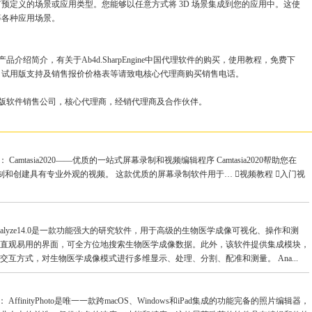
预定义的场景或应用类型。您能够以任意方式将 3D 场景集成到您的应用中。这使
等各种应用场景。
新版产品介绍简介，有关于Ab4d.SharpEngine中国代理软件的购买，使用教程，免费下
，试用版支持及销售报价价格表等请致电核心代理商购买销售电话。
理软件的正版软件销售公司，核心代理商，经销代理商及合作伙伴。
述： Camtasia2020——优质的一站式屏幕录制和视频编辑程序 Camtasia2020帮助您在
地录制和创建具有专业外观的视频。 这款优质的屏幕录制软件用于… 视频教程 入门视
 Analyze14.0是一款功能强大的研究软件，用于高级的生物医学成像可视化、操作和测
直观易用的界面，可全方位地搜索生物医学成像数据。此外，该软件提供集成模块，
互方式，对生物医学成像模式进行多维显示、处理、分割、配准和测量。 Ana...
描述： AffinityPhoto是唯一一款跨macOS、Windows和iPad集成的功能完备的照片编辑器，