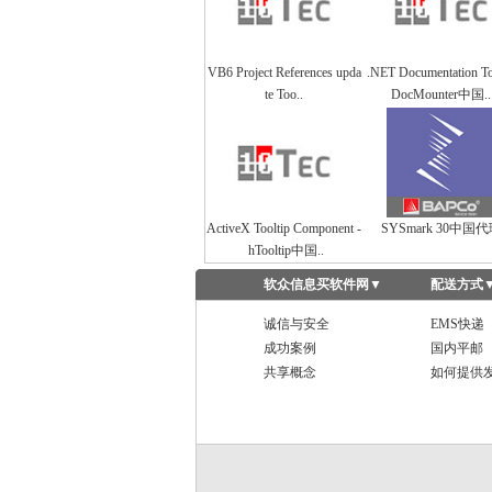
VB6 Project References upda
.NET Documentation To
te Too..
DocMounter中国..
ActiveX Tooltip Component -
SYSmark 30中国
hTooltip中国..
软众信息买软件网
▼
配送方式
诚信与安全
EMS快递
成功案例
国内平邮
共享概念
如何提供