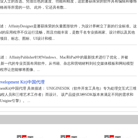
业人士的首选。凭借出色的速度、功能和精度，这款屡获殊荣的软件具有编辑和修饰
画等所需的一切。 此外，它还具有数...
理 具体描述： AffinityDesigner是屡获殊荣的矢量图形软件，为设计界树立了新的行业标准。这
S和iPad的应用程序不仅运行流畅，而且功能丰富，是数千名专业插画家、设计师以及其他
目、标志、图标、UI设计和模...
具体描述： AffinityPublisher针对Windows、Mac和iPad中的最新技术进行了优化，并被
序，是新一代的专业页面布局软件。从书籍、杂志和营销材料到社交媒体模板和网站模型
序让您能够将图像、...
Development Kit)中国代理
evelopmentKit)中国代理 具体描述： UNIGINESDK（软件开发工具包）专为处理交互式三维
#编程人员和三维艺术工作者）而设计。 该产品提供3种SDK版本来满足不同的需求和
ine引擎）。 ...