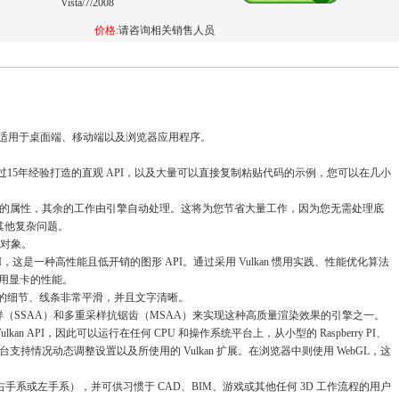
Vista/7/2008
价格:
请咨询相关销售人员
 渲染引擎，适用于桌面端、移动端以及浏览器应用程序。
过15年经验打造的直观 API，以及大量可以直接复制粘贴代码的示例，您可以在几小
对象的属性，其余的工作由引擎自动处理。这将为您节省大量工作，因为您无需处理底
以及其他复杂问题。
万个对象。
PI，这是一种高性能且低开销的图形 API。通过采用 Vulkan 惯用实践、性能优化算法
利用显卡的性能。
丰富的细节、线条非常平滑，并且文字清晰。
通过使用超采样（SSAA）和多重采样抗锯齿（MSAA）来实现这种高质量渲染效果的引擎之一。
n API，因此可以运行在任何 CPU 和操作系统平台上，从小型的 Raspberry PI、
支持情况动态调整设置以及所使用的 Vulkan 扩展。在浏览器中则使用 WebGL，这
手系或左手系），并可供习惯于 CAD、BIM、游戏或其他任何 3D 工作流程的用户