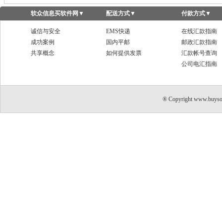
软众信息买软件网
▼
配送方式
▼
付款方式
▼
诚信与安全
EMS快递
在线汇款指南
成功案例
国内平邮
邮政汇款指南
共享概念
如何提供发票
汇款帐号查询
公司电汇指南
® Copyright www.buyso