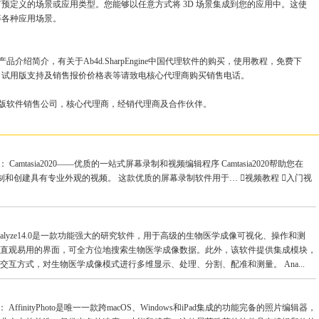
预定义的场景或应用类型。您能够以任意方式将 3D 场景集成到您的应用中。这使
等各种应用场景。
新版产品介绍简介，有关于Ab4d.SharpEngine中国代理软件的购买，使用教程，免费下
，试用版支持及销售报价价格表等请致电核心代理商购买销售电话。
理软件的正版软件销售公司，核心代理商，经销代理商及合作伙伴。
述： Camtasia2020——优质的一站式屏幕录制和视频编辑程序 Camtasia2020帮助您在
地录制和创建具有专业外观的视频。 这款优质的屏幕录制软件用于… 视频教程 入门视
 Analyze14.0是一款功能强大的研究软件，用于高级的生物医学成像可视化、操作和测
直观易用的界面，可全方位地搜索生物医学成像数据。此外，该软件提供集成模块，
互方式，对生物医学成像模式进行多维显示、处理、分割、配准和测量。 Ana...
描述： AffinityPhoto是唯一一款跨macOS、Windows和iPad集成的功能完备的照片编辑器，