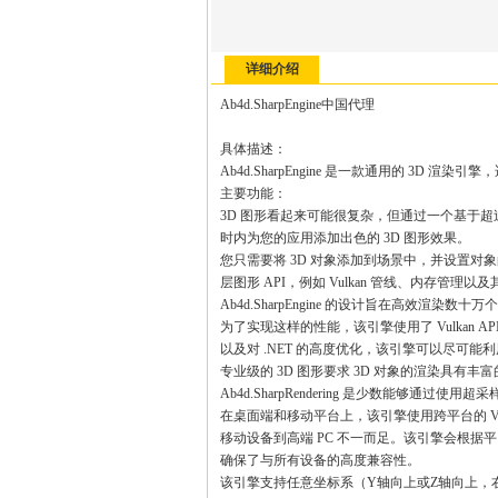
详细介绍
Ab4d.SharpEngine中国代理
具体描述：
Ab4d.SharpEngine 是一款通用的 3D
主要功能：
3D 图形看起来可能很复杂，但通过一个基于超
时内为您的应用添加出色的 3D 图形效果。
您只需要将 3D 对象添加到场景中，并设置
层图形 API，例如 Vulkan 管线、内存管理
Ab4d.SharpEngine 的设计旨在高效渲染数十
为了实现这样的性能，该引擎使用了 Vulkan A
以及对 .NET 的高度优化，该引擎可以尽可能
专业级的 3D 图形要求 3D 对象的渲染具有
Ab4d.SharpRendering 是少数能够
在桌面端和移动平台上，该引擎使用跨平台的 Vulka
移动设备到高端 PC 不一而足。该引擎会根据平台
确保了与所有设备的高度兼容性。
该引擎支持任意坐标系（Y轴向上或Z轴向上，右