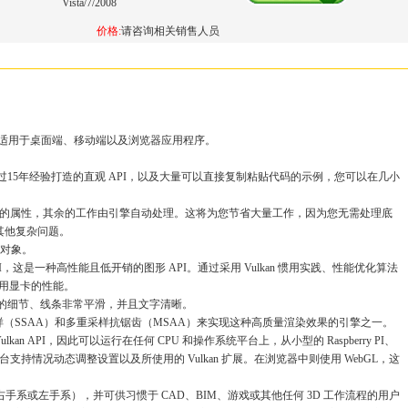
Vista/7/2008
价格:
请咨询相关销售人员
 渲染引擎，适用于桌面端、移动端以及浏览器应用程序。
过15年经验打造的直观 API，以及大量可以直接复制粘贴代码的示例，您可以在几小
对象的属性，其余的工作由引擎自动处理。这将为您节省大量工作，因为您无需处理底
以及其他复杂问题。
万个对象。
PI，这是一种高性能且低开销的图形 API。通过采用 Vulkan 惯用实践、性能优化算法
利用显卡的性能。
丰富的细节、线条非常平滑，并且文字清晰。
通过使用超采样（SSAA）和多重采样抗锯齿（MSAA）来实现这种高质量渲染效果的引擎之一。
n API，因此可以运行在任何 CPU 和操作系统平台上，从小型的 Raspberry PI、
支持情况动态调整设置以及所使用的 Vulkan 扩展。在浏览器中则使用 WebGL，这
手系或左手系），并可供习惯于 CAD、BIM、游戏或其他任何 3D 工作流程的用户