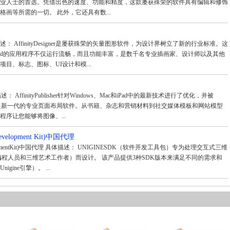
业人士的首选。凭借出色的速度、功能和精度，这款屡获殊荣的软件具有编辑和修饰
画等所需的一切。 此外，它还具有数...
理 具体描述： AffinityDesigner是屡获殊荣的矢量图形软件，为设计界树立了新的行业标准。这
S和iPad的应用程序不仅运行流畅，而且功能丰富，是数千名专业插画家、设计师以及其他
目、标志、图标、UI设计和模...
具体描述： AffinityPublisher针对Windows、Mac和iPad中的最新技术进行了优化，并被
序，是新一代的专业页面布局软件。从书籍、杂志和营销材料到社交媒体模板和网站模型
序让您能够将图像、...
Development Kit)中国代理
evelopmentKit)中国代理 具体描述： UNIGINESDK（软件开发工具包）专为处理交互式三维
#编程人员和三维艺术工作者）而设计。 该产品提供3种SDK版本来满足不同的需求和
ine引擎）。 ...