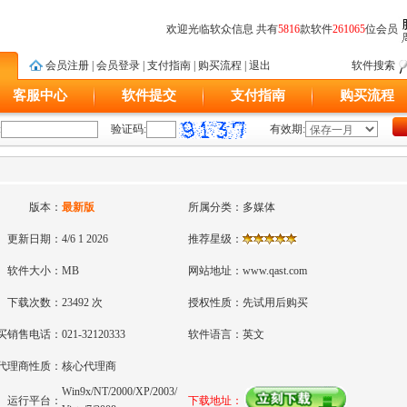
欢迎光临软众信息 共有
5816
款软件
261065
位会员
会员注册
|
会员登录
|
支付指南
|
购买流程
|
退出
软件搜索
客服中心
软件提交
支付指南
购买流程
:
验证码:
有效期:
版本：
最新版
所属分类：
多媒体
更新日期：
4/6 1 2026
推荐星级：
软件大小：
MB
网站地址：
www.qast.com
下载次数：
23492 次
授权性质：
先试用后购买
买销售电话：
021-32120333
软件语言：
英文
代理商性质：
核心代理商
Win9x/NT/2000/XP/2003/
运行平台：
下载地址：